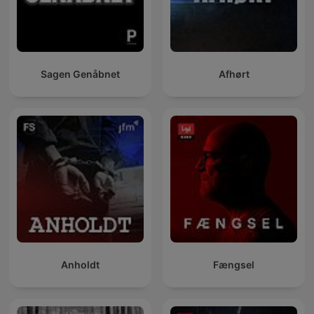
Sagen Genåbnet
Afhørt
Anholdt
Fængsel