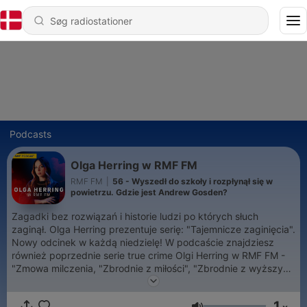
Podcasts
Olga Herring w RMF FM
RMF FM
|
56 - Wyszedł do szkoły i rozpłynął się w
powietrzu. Gdzie jest Andrew Gosden?
Zagadki bez rozwiązań i historie ludzi po których słuch
zaginął. Olga Herring prezentuje serię: "Tajemnicze zaginięcia".
Nowy odcinek w każdą niedzielę! W podcaście znajdziesz
również poprzednie serie true crime Olgi Herring w RMF FM -
"Zmowa milczenia, "Zbrodnie z miłości", "Zbrodnie z wyższych
sfer" i "Wakacje z koszmarów".
1