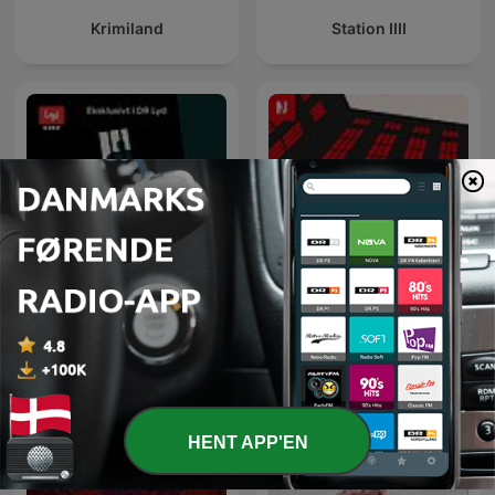
Krimiland
Station IIII
Djævlen i detaljen
Bag om forbrydelsen
HENT APP'EN