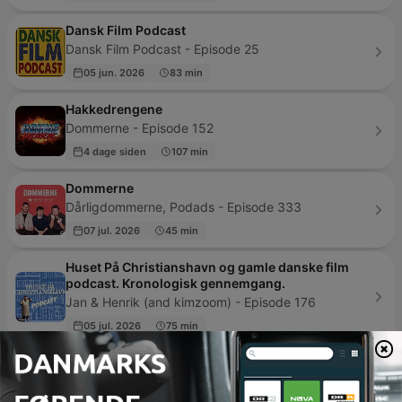
Dansk Film Podcast
Dansk Film Podcast - Episode 25
05 jun. 2026
83 min
Hakkedrengene
Dommerne - Episode 152
4 dage siden
107 min
Dommerne
Dårligdommerne, Podads - Episode 333
07 jul. 2026
45 min
Huset På Christianshavn og gamle danske film
podcast. Kronologisk gennemgang.
Jan & Henrik (and kimzoom) - Episode 176
05 jul. 2026
75 min
สื่อเสียงนิทาน : นิทานเด็กเล็ก
Thai PBS Podcast - Episode 102