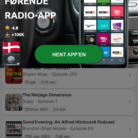
3 dage siden
7 min
مسلسلات ومسرحيات اذاعية
Modar Hamadeh - Episode 12
21 apr. 2023
10 min
คุยให้คิด
Thai PBS Podcast - Episode 286
HENT APP'EN
1 uge siden
59 min
That Star Trek Podcast
Shawn Wray - Episode 255
i går
72 min
The Ninjago Dimension
Srijay - Episode 7
29 jul. 2021
2 min
Good Evening: An Alfred Hitchcock Podcast
Brandon-Shea Mutala - Episode 93
01 sep. 2023
66 min