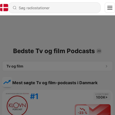
Bedste Tv og film Podcasts
20
Tv og film
Mest søgte Tv og film-podcasts i Danmark
#1
LYDSTYRKE
100K+
-23 %