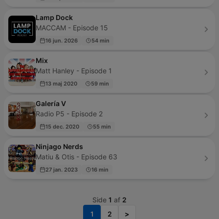
Lamp Dock
MACCAM - Episode 15
16 jun. 2026
54 min
Mix
Matt Hanley - Episode 1
13 maj 2020
59 min
Galería V
Radio P5 - Episode 2
15 dec. 2020
55 min
Ninjago Nerds
Matiu & Otis - Episode 63
27 jan. 2023
16 min
Side
1
af
2
1
2
>