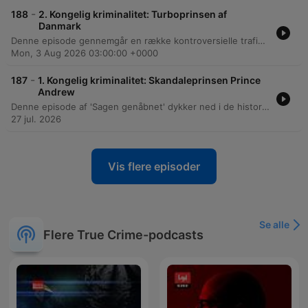
-
188
2. Kongelig kriminalitet: Turboprinsen af
Danmark
Denne episode gennemgår en række kontroversielle trafikforseelser involveret i det danske kongehus, herunder en voldsom bilulykke i Frankrig i 1988 med kronprins Frederik og prins Joachim samt episoder med høj fart i BMW nær Middelfart. Derudover belyses sager om ulovlig krydsning af den lukkede Storebæltsbro under stormen Egon, en sag fra 1991/1992 involverende Malou Aamund samt de juridiske aspekter af kongelig immunitet. Episoden afsluttes med et blik på prins Joachims politianmeldelse og værternes egne erfaringer med fartbøder.
Mon, 3 Aug 2026 03:00:00 +0000
-
187
1. Kongelig kriminalitet: Skandaleprinsen Prince
Andrew
Denne episode af 'Sagen genåbnet' dykker ned i de historiske skandaler omkring prins Andrew, herunder hans forbindelser til Jeffrey Epstein og de kontroversielle anklager fra ofre som Virginia Giuffre. Episoden gennemgår hans baggrund, de juridiske konsekvenser efter hans interview med BBC Newsnight, samt fratagelsen af hans militære titler. Derudover undersøges nye mistanker om embedsmisbrug i forbindelse med videreformidling af fortrolige dokumenter til Epstein. Episoden berører desuden de potentielle retlige konsekvenser for prinsen og de seneste rygter omkring de kongelige døtres boligforhold.
27 jul. 2026
Vis flere episoder
Se alle
Flere True Crime-podcasts