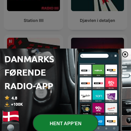
Station IIII
Djævlen i detaljen
Bag om forbrydelsen
Nationens Mareridt
HENT APP'EN