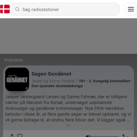
Podcasts
Sagen Genåbnet
Jesper og Sanne, Podads
|
191 - 3. Kongelig kriminalitet:
Den spanske skandalekonge
Jesper Vestergaard Larsen og Sanne Fahnøe, der er tidligere
værter på Manden fra Korsør, undersøger uopklarede
drabssager og genåbner kriminalsager. Nye DNA-teknikker
betyder i disse år, at flere gamle sager er blevet opklaret, og vi
vil gerne bidrage til, at endnu flere bliver det. Vi kigger også på
sager, der er blevet opklaret med nye DNA-teknikker og sager
fra udlandet, hvor de nye fremskridt har ført til gennembrud i
1