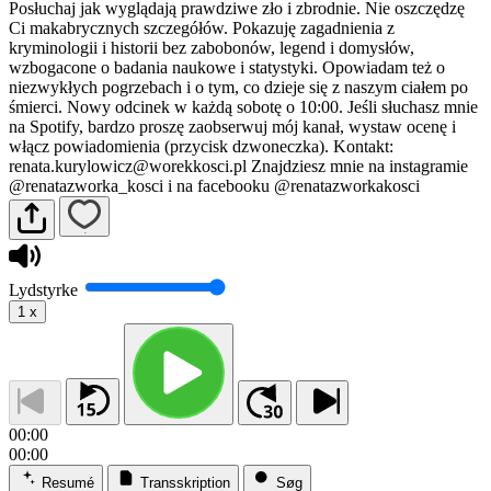
Posłuchaj jak wyglądają prawdziwe zło i zbrodnie. Nie oszczędzę
Ci makabrycznych szczegółów. Pokazuję zagadnienia z
kryminologii i historii bez zabobonów, legend i domysłów,
wzbogacone o badania naukowe i statystyki. Opowiadam też o
niezwykłych pogrzebach i o tym, co dzieje się z naszym ciałem po
śmierci. Nowy odcinek w każdą sobotę o 10:00. Jeśli słuchasz mnie
na Spotify, bardzo proszę zaobserwuj mój kanał, wystaw ocenę i
włącz powiadomienia (przycisk dzwoneczka). Kontakt:
renata.kurylowicz@worekkosci.pl Znajdziesz mnie na instagramie
@renatazworka_kosci i na facebooku @renatazworkakosci
Lydstyrke
1
x
00:00
00:00
Resumé
Transskription
Søg