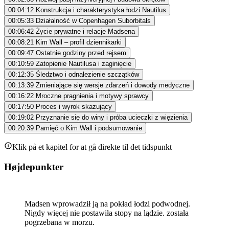
00:04:12
Konstrukcja i charakterystyka łodzi Nautilus
00:05:33
Działalność w Copenhagen Suborbitals
00:06:42
Życie prywatne i relacje Madsena
00:08:21
Kim Wall – profil dziennikarki
00:09:47
Ostatnie godziny przed rejsem
00:10:59
Zatopienie Nautilusa i zaginięcie
00:12:35
Śledztwo i odnalezienie szczątków
00:13:39
Zmieniające się wersje zdarzeń i dowody medyczne
00:16:22
Mroczne pragnienia i motywy sprawcy
00:17:50
Proces i wyrok skazujący
00:19:02
Przyznanie się do winy i próba ucieczki z więzienia
00:20:39
Pamięć o Kim Wall i podsumowanie
Klik på et kapitel for at gå direkte til det tidspunkt
Højdepunkter
Madsen wprowadził ją na pokład łodzi podwodnej.
Nigdy więcej nie postawiła stopy na lądzie. została
pogrzebana w morzu.