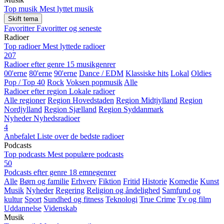
Top musik
Mest lyttet musik
Skift tema
Favoritter
Favoritter og seneste
Radioer
Top radioer
Mest lyttede radioer
207
Radioer efter genre
15 musikgenrer
00'erne
80'erne
90'erne
Dance / EDM
Klassiske hits
Lokal
Oldies
Pop / Top 40
Rock
Voksen popmusik
Alle
Radioer efter region
Lokale radioer
Alle regioner
Region Hovedstaden
Region Midtjylland
Region
Nordjylland
Region Sjælland
Region Syddanmark
Nyheder
Nyhedsradioer
4
Anbefalet
Liste over de bedste radioer
Podcasts
Top podcasts
Mest populære podcasts
50
Podcasts efter genre
18 emnegenrer
Alle
Børn og familie
Erhverv
Fiktion
Fritid
Historie
Komedie
Kunst
Musik
Nyheder
Regering
Religion og åndelighed
Samfund og
kultur
Sport
Sundhed og fitness
Teknologi
True Crime
Tv og film
Uddannelse
Videnskab
Musik