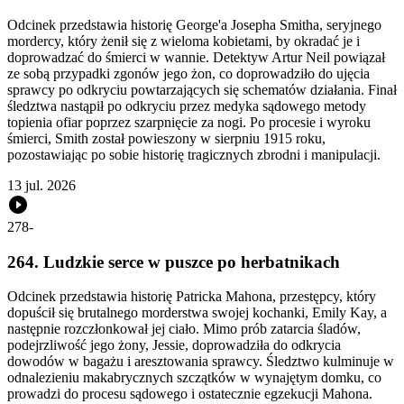
Odcinek przedstawia historię George'a Josepha Smitha, seryjnego
mordercy, który żenił się z wieloma kobietami, by okradać je i
doprowadzać do śmierci w wannie. Detektyw Artur Neil powiązał
ze sobą przypadki zgonów jego żon, co doprowadziło do ujęcia
sprawcy po odkryciu powtarzających się schematów działania. Finał
śledztwa nastąpił po odkryciu przez medyka sądowego metody
topienia ofiar poprzez szarpnięcie za nogi. Po procesie i wyroku
śmierci, Smith został powieszony w sierpniu 1915 roku,
pozostawiając po sobie historię tragicznych zbrodni i manipulacji.
13 jul. 2026
278
-
264. Ludzkie serce w puszce po herbatnikach
Odcinek przedstawia historię Patricka Mahona, przestępcy, który
dopuścił się brutalnego morderstwa swojej kochanki, Emily Kay, a
następnie rozczłonkował jej ciało. Mimo prób zatarcia śladów,
podejrzliwość jego żony, Jessie, doprowadziła do odkrycia
dowodów w bagażu i aresztowania sprawcy. Śledztwo kulminuje w
odnalezieniu makabrycznych szczątków w wynajętym domku, co
prowadzi do procesu sądowego i ostatecznie egzekucji Mahona.