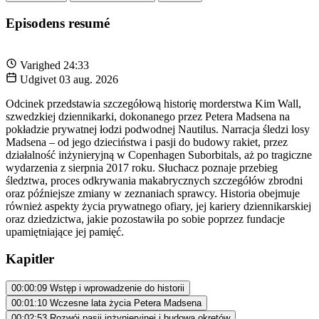
Episodens resumé
Varighed
24:33
Udgivet
03 aug. 2026
Odcinek przedstawia szczegółową historię morderstwa Kim Wall,
szwedzkiej dziennikarki, dokonanego przez Petera Madsena na
pokładzie prywatnej łodzi podwodnej Nautilus. Narracja śledzi losy
Madsena – od jego dzieciństwa i pasji do budowy rakiet, przez
działalność inżynieryjną w Copenhagen Suborbitals, aż po tragiczne
wydarzenia z sierpnia 2017 roku. Słuchacz poznaje przebieg
śledztwa, proces odkrywania makabrycznych szczegółów zbrodni
oraz późniejsze zmiany w zeznaniach sprawcy. Historia obejmuje
również aspekty życia prywatnego ofiary, jej kariery dziennikarskiej
oraz dziedzictwa, jakie pozostawiła po sobie poprzez fundacje
upamiętniające jej pamięć.
Kapitler
00:00:09
Wstęp i wprowadzenie do historii
00:01:10
Wczesne lata życia Petera Madsena
00:02:53
Rozwój pasji inżynieryjnej i budowa okrętów