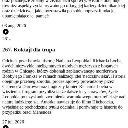
oraz późniejsze zmiany w zeznaniach sprawcy. Historia obejmuje
również aspekty życia prywatnego ofiary, jej kariery dziennikarskiej
oraz dziedzictwa, jakie pozostawiła po sobie poprzez fundacje
upamiętniające jej pamięć.
03 aug. 2026
281
-
267. Koktajl dla trupa
Odcinek przedstawia historię Nathana Leopolda i Richarda Loeba,
dwóch niezwykle inteligentnych młodych mężczyzn z bogatych
rodzin w Chicago, którzy dokonali zaplanowanego morderstwa
Bobby'ego Franksa w ramach realizacji idei 'nadczłowieka'. Historia
obejmuje przebieg zbrodni, proces sądowy prowadzony przez
Clarence'a Darrowa oraz tragiczny koniec Richarda Loeba w
więzieniu. Program przybliża także dalsze losy sprawców, życie
Leopolda po uzyskaniu zwolnienia warunkowego oraz refleksje nad
naturą ludzkiego zła. Autorka nawiązuje do filmu Hitchcocka,
wyjaśniając pochodzenie tytułu odcinka, i porównuje tę historię do
przypadku braci Menendez.
27 jul. 2026