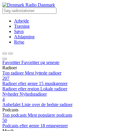
Radio Danmark
Arbejde
Træning
Søvn
Afslapning
Rejse
Favoritter
Favoritter og seneste
Radioer
Top radioer
Mest lyttede radioer
207
Radioer efter genre
15 musikgenrer
Radioer efter region
Lokale radioer
Nyheder
Nyhedsradioer
4
Anbefalet
Liste over de bedste radioer
Podcasts
Top podcasts
Mest populære podcasts
50
Podcasts efter genre
18 emnegenrer
Musik