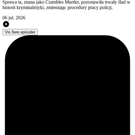
Sprawa ta, znana jako Crambles Murder, pozostawiła trwały ślad w
historii kryminalistyki, zmieniając procedury pracy policji.
06 jul. 2026
Vis flere episoder