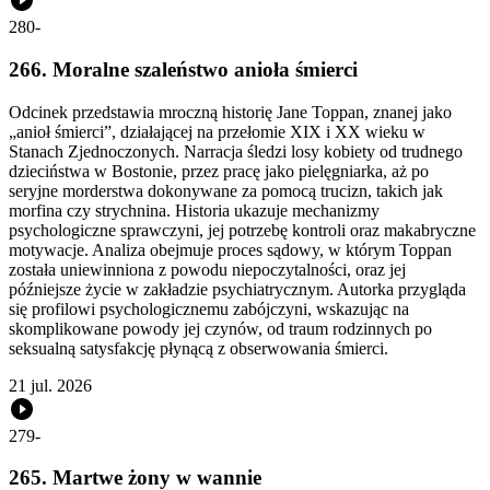
280
-
266. Moralne szaleństwo anioła śmierci
Odcinek przedstawia mroczną historię Jane Toppan, znanej jako
„anioł śmierci”, działającej na przełomie XIX i XX wieku w
Stanach Zjednoczonych. Narracja śledzi losy kobiety od trudnego
dzieciństwa w Bostonie, przez pracę jako pielęgniarka, aż po
seryjne morderstwa dokonywane za pomocą trucizn, takich jak
morfina czy strychnina. Historia ukazuje mechanizmy
psychologiczne sprawczyni, jej potrzebę kontroli oraz makabryczne
motywacje. Analiza obejmuje proces sądowy, w którym Toppan
została uniewinniona z powodu niepoczytalności, oraz jej
późniejsze życie w zakładzie psychiatrycznym. Autorka przygląda
się profilowi psychologicznemu zabójczyni, wskazując na
skomplikowane powody jej czynów, od traum rodzinnych po
seksualną satysfakcję płynącą z obserwowania śmierci.
21 jul. 2026
279
-
265. Martwe żony w wannie