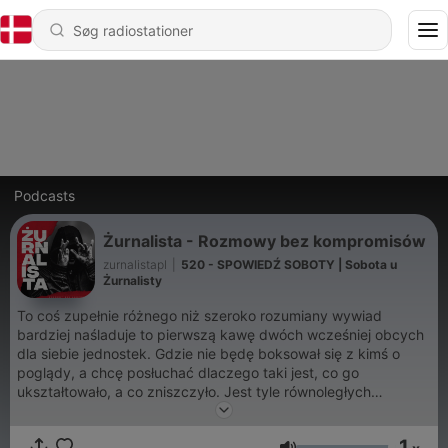
Podcasts
Żurnalista - Rozmowy bez kompromisów
zurnalistapl
|
520 - SPOWIEDŹ SOBOTY | Sobota u
Żurnalisty
To coś zupełnie różnego niż szeroko rozumiany wywiad
bardziej naśladuje to pierwszą kawę dwóch wcześniej obcych
dla siebie jednostek. Gdzie nie będę boksował się z kimś o
poglądy, a chcę posłuchać dlaczego taki jest, co go
ukształtowało, a co zniszczyło. Jest tyle równoległych
środowisk i żyć jak e-sport, artyści czy naukowcy z których
próbuję wyciągnąć prawdę. Taką na którą ich stać.
1