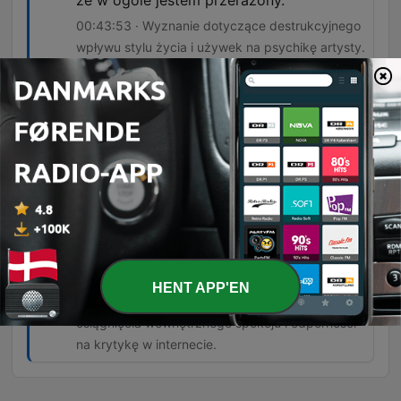
że w ogóle jestem przerażony.
00:43:53 · Wyznanie dotyczące destrukcyjnego
wpływu stylu życia i używek na psychikę artysty.
No bo gdzieś tam uśnieżasz ten ból tym
alkoholem, narkotykami, seksem i tak
dalej i okazuje się, że to w ogóle nie
działa.
00:49:25 · Wyjaśnienie mechanizmu działania
używek jako próby zagłuszenia wewnętrznego
bólu, która ostatecznie zawodzi.
Udało mi się wyleczyć z uzależnienia od
opinii innych ludzi, bo opinie to nie fakty.
HENT APP'EN
01:34:18 · To kluczowa refleksja dotycząca
osiągnięcia wewnętrznego spokoju i odporności
na krytykę w internecie.