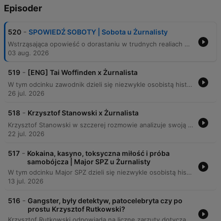
Episoder
-
520
SPOWIEDŹ SOBOTY | Sobota u Żurnalisty
Wstrząsająca opowieść o dorastaniu w trudnych realiach Szczecina, gdzie surowe wychowanie i wpływ subkultur ukształtowały fundamenty charakteru rozmówcy. Od problemów z edukacją i pierwszych kontaktów z przestępczością, przez dynamiczną karierę w rapie i punk rocku, aż po mroczne kulisy sławy związane z uzależnieniami od narkotyków, alkoholu i poszukiwania akceptacji. Podcast dokumentuje proces bolesnej transformacji – od autodestrukcyjnego stylu życia i konfliktów biznesowych z wytwórniami, po walkę o trzeźwość i odnalezienie spokoju w stoicyzmie. To szczera refleksja nad leczeniem traum, budowaniem własnych granic oraz odcięciem się od toksycznych relacji na rzecz stabilizacji i rodziny.
03 aug. 2026
-
519
[ENG] Tai Woffinden x Żurnalista
W tym odcinku zawodnik dzieli się niezwykle osobistą historią swojej kariery w speedwayu, od trudnego dzieciństwa w Australii i pierwszych sukcesów, przez przeprowadzki do Europy i Anglii, aż po zdobycie Mistrzostwa Świata w 2013 roku. Rozmowa porusza tematy walki z trudnościami szkolnymi, intensywnego życia towarzyskiego oraz osobistych tragedii, takich jak choroba ojca. Gość opisuje również dramatyczne momenty związane z licznymi kontuzjami i tragicznym wypadkiem w 2025 roku, który doprowadził go do śpiączki. Opowiada o procesie rehabilitacji, wyzwaniach biznesowych w sporcie oraz emocjach towarzyszących zakończeniu kariery na własnych warunkach, pozostawiając po sobie dumne dziedzictwo.
26 jul. 2026
-
518
Krzysztof Stanowski x Żurnalista
Krzysztof Stanowski w szczerej rozmowie analizuje swoją drogę zawodową, od początków w mediach sportowych i portalu Weszło, aż po budowę potężnego imperium Kanału Zero. Porusza trudne tematy związane z kosztami sławy, utratą prywatności oraz konfliktami z mediami głównego nurtu, przyznając się do własnej mściwości i bezkompromisowości w działaniu. Rozmowa obejmuje kulisy zarządzania dużym biznesem medialnym o wysokich kosztach stałych, wyzwania związane z algorytmami YouTube oraz strategię rozwoju nowych formatów. Stanowski dzieli się również osobistymi refleksjami na temat ewolucji swoich poglądów, relacji z politykami i wpływu pracy publicznej na życie rodzinne.
22 jul. 2026
-
517
Kokaina, kasyno, toksyczna miłość i próba
samobójcza | Major SPZ u Żurnalisty
W tym odcinku Major SPZ dzieli się niezwykle osobistą historią swojej przemiany – od trudnego dzieciństwa w Szczecinie i dekady spędzonej w więzieniu, przez walkę z uzależnieniem od narkotyków i hazardu, aż po odnalezienie spokoju w muzyce i pracy. Rozmówca opowiada o procesie brania odpowiedzialności za swoje czyny, wyjeździe do Norwegii oraz budowaniu nowej, stabilnej tożsamości. Artysta refleksuje nad naturą sukcesu, wpływem toksycznych relacji na psychikę oraz poszukiwaniem wewnętrznej równowagi poprzez wdzięczność i duchowość. To szczera opowieść o tym, jak odrzucić materialne symbole statusu i odnaleźć autentyczność w świecie pełnym silnych bodźców.
13 jul. 2026
-
516
Gangster, były detektyw, patocelebryta czy po
prostu Krzysztof Rutkowski?
Krzysztof Rutkowski odpowiada na liczne zarzuty dotyczące jego życia prywatnego i zawodowego, w tym kontrowersje wokół rzekomego posiadania podrabianego zegarka oraz procesy sądowe związane z mediami. Rozmówca omawia trudności w odzyskaniu licencji detektywistycznej oraz kulisy swoich działań operacyjnych, w tym interwencje w sprawach szantażu i konflikty ze służbami. Podczas rozmowy poruszane są również tematy związane z ceną popularności, brakiem prywatności oraz walką o prawdę w obliczu ataków medialnych. Rutkowski zapowiada walkę sądową o zadośćuczynienie w wysokości 10 milionów złotych przeciwko osobom szerzącym kłamstwa i odnosi się do swoich doświadczeń związanych z przeszłością oraz relacjami z organami ścigania.