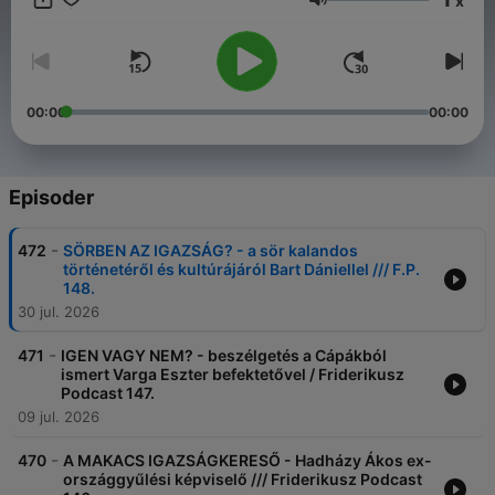
x
gondolkodását. Minden második-harmadik csütörtök este 8
Lydstyrke
órakor friss tartalommal jelentkezünk.
00:00
00:00
Episoder
-
472
SÖRBEN AZ IGAZSÁG? - a sör kalandos
történetéről és kultúrájáról Bart Dániellel /// F.P.
148.
30 jul. 2026
-
471
IGEN VAGY NEM? - beszélgetés a Cápákból
ismert Varga Eszter befektetővel / Friderikusz
Podcast 147.
09 jul. 2026
-
470
A MAKACS IGAZSÁGKERESŐ - Hadházy Ákos ex-
országgyűlési képviselő /// Friderikusz Podcast