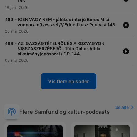
146.
18 jun. 2026
-
469
IGEN VAGY NEM - játékos interjú Boros Misi
zongoraművésszel /// Friderikusz Podcast 145.
28 maj 2026
-
468
AZ IGAZSÁGTÉTELRŐL ÉS A KÖZVAGYON
VISSZASZERZÉSÉRŐL Tóth Gábor Attila
alkotmányjogásszal / F.P. 144.
05 maj 2026
Vis flere episoder
Se alle
Flere Samfund og kultur-podcasts