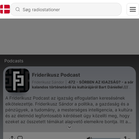
Podcasts
Friderikusz Podcast
Friderikusz Sándor
|
472 - SÖRBEN AZ IGAZSÁG? - a sör
kalandos történetéről és kultúrájáról Bart Dániellel ///
F.P. 148.
A Friderikusz Podcast az igazság elfogulatlan keresésének
elkötelezettje. Friderikusz Sándor a politika, a gazdaság és a
pénzügyek, a tudomány, a mesterséges intelligencia, a kultúra
és az életmód legfontosabb kérdéseit úgy közelíti meg, hogy
ezeket az összetett témákat alapvető elemeikre bontja. Itt a
helyük a tudáskeresőknek, az álmok építőinek és mindenkinek,
aki készen áll arra, hogy magasabb szintre emelje
1