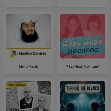
Mufti Menk
พี่อ้อยพี่ฉอด พอดแคสต์