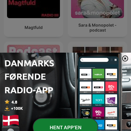
Sara & Monopolet -
Magtfuld
podcast
Anders og Matildes
Epstein-filerne
verden
HENT APP'EN