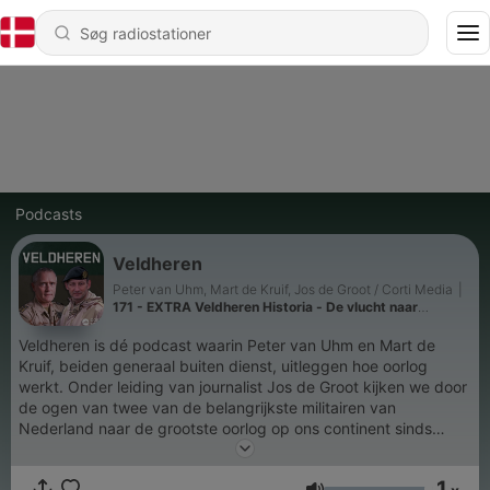
Podcasts
Veldheren
Peter van Uhm, Mart de Kruif, Jos de Groot / Corti Media
|
171 - EXTRA Veldheren Historia - De vlucht naar
Varennes: hoe een Franse koning nét niet ontsnapte
Veldheren is dé podcast waarin Peter van Uhm en Mart de
Kruif, beiden generaal buiten dienst, uitleggen hoe oorlog
werkt. Onder leiding van journalist Jos de Groot kijken we door
de ogen van twee van de belangrijkste militairen van
Nederland naar de grootste oorlog op ons continent sinds
1945. Luister je graag naar Veldheren? Kom dan ook vooral
naar onze theatertour. Verwacht een militair college van Peter
1