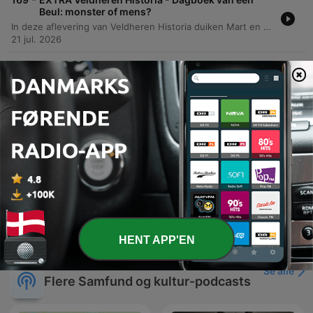
Beul: monster of mens?
In deze aflevering van Veldheren Historia duiken Mart en Tom in de meest gruwelijke aspecten van historische straffen en executies. De podcast belicht hoe figuren zoals Frans II spectaculaire 'special effects' gebruikten tijdens publieke executies om het publiek te vermaken, inclusief het gebruik van buskruit. Daarnaast worden specifieke historische misdaden besproken, variërend van brute overvallen en brandstichting tot geweld tegen minderjarigen, en de bijbehorende meedogenloze sancties zoals het radbraken en de brandstapel.
21 jul. 2026
-
168
#156: Initiatief bij Oekraïne, kantelt de oorlog?
In deze aflevering bespreken de gasten persoonlijke anekdotes over diplomatieke geschenken voordat ze dieper ingaan op de militaire situatie in Oekraïne. De discussie analyseert de huidige status quo aan het front, waarbij de Russische opmars vertraagt en de oorlog transformeert in een technologische uitputtingsslag. Daarnaast wordt de onvoorspelbare Russische strategie en de mogelijke escalatie tegen de NAVO-oostflank geanalyseerd, inclusief de rol van China bij het voorkomen van nucleaire escalatie. De aflevering behandelt tevens geopolitieke spanningen in het Midden-Oosten, de impact van Trump op de NAVO en de noodzaak van Europees leiderschap.
15 jul. 2026
-
167
#155: De NAVO-top: blijven de Amerikanen aan
boord?
In deze aflevering analyseren de gasten de NAVO-top in Ankara en de kritiek op de Nederlandse inlichtingendiensten die de Russische invasie van Oekraïne onjuist inschatten. De discussie behandelt de huidige uitputtingsoorlog in Oekraïne, de strategische noodzaak van luchtverdediging en de impact van aanvallen op de Krim en Russische logistieke lijnen. Daarnaast wordt de geopolitieke spanning in het Midden-Oosten besproken, inclusief de situatie in Gaza en de Westbank. Tot slot wordt de focus gelegd op de Europese defensie-uitgaven, de uitdagingen rondom de rol van de Verenigde Staten onder Trump en de lessen uit de nieuwe Nederlandse defensienota wat betreft innovatie en maatschappelijke weerbaarheid.
08 jul. 2026
Vis flere episoder
HENT APP'EN
Se alle
Flere Samfund og kultur-podcasts