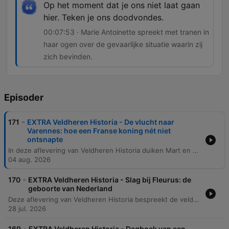
Op het moment dat je ons niet laat gaan
hier. Teken je ons doodvondes.
00:07:53 · Marie Antoinette spreekt met tranen in
haar ogen over de gevaarlijke situatie waarin zij
zich bevinden.
Episoder
-
171
EXTRA Veldheren Historia - De vlucht naar
Varennes: hoe een Franse koning nét niet
ontsnapte
In deze aflevering van Veldheren Historia duiken Mart en Tom in een dramatisch moment uit de Franse geschiedenis: de vlucht van koning Lodewijk XVI en Marie Antoinette. Het verhaal volgt de stalmeester Drouet, die het koninklijk paar herkent in een koets en besluit hen te volgen naar het dorp Varennes. De spanning stijgt wanneer de koninklijke familie vastloopt in het dorp door een gebrek aan verse paarden. Ondanks de waarschuwingen van Drouet en de onrust in de lokale herberg, lijken de papieren aanvankelijk in orde. De aflevering beschrijft de emotionele confrontatie tussen de vluchtende vorsten en de lokale bevolking, eindigend met een tragisch besef dat hun toekomst definitief is veranderd.
04 aug. 2026
-
170
EXTRA Veldheren Historia - Slag bij Fleurus: de
geboorte van Nederland
Deze aflevering van Veldheren Historia bespreekt de veldslag bij Fleurus en de enorme historische impact ervan. De discussie focust op hoe de Franse overwinning leidde tot de val van de Oostenrijkse Nederlanden, de transformatie van de Nederlandse Republiek naar een koninkrijk en het einde van de Terreur in Frankrijk. Daarnaast wordt de eerste inzet van luchtballonnen als militaire technologie besproken. Hoewel de effectiviteit destijds beperkt was door communicatieproblemen, wordt de veldslag gezien als de geboorte van de derde dimensie in oorlogsvoering: de luchtmacht.
28 jul. 2026
-
169
EXTRA Veldheren Historia - Dagboek van een