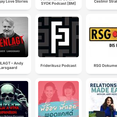
ay Love Stories
Čestmír Stra
SYOK Podcast [BM]
LAGT – Andy
Friderikusz Podcast
RSG Dokume
Larsgaard