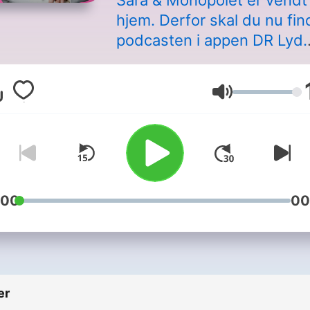
Sara & Monopolet er vendt
hjem. Derfor skal du nu fin
podcasten i appen DR Lyd.
Sara Bro og tre store
personligheder hjælper
Lydstyrke
lytterne med at løse deres
personlige dilemmaer. Send
dilemma til monopolet@dr.
:00
00
er