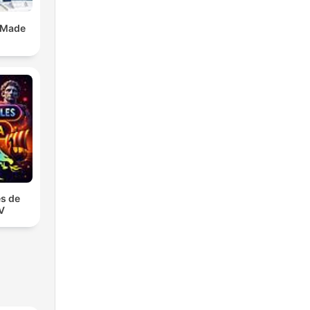
 Made
s de
TV