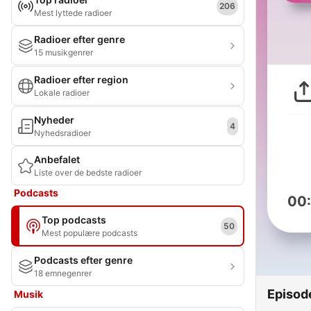
206
Mest lyttede radioer
Radioer efter genre
15 musikgenrer
Radioer efter region
Lokale radioer
Nyheder
4
Nyhedsradioer
Anbefalet
Liste over de bedste radioer
Podcasts
00
Top podcasts
50
Mest populære podcasts
Podcasts efter genre
18 emnegenrer
Episod
Musik