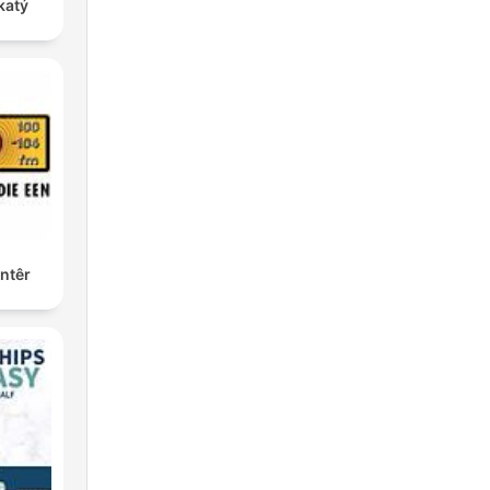
katý
ntêr