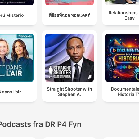
Relationships
rú Misterio
พี่อ้อยพี่ฉอด พอดแคสต์
Easy
Straight Shooter with
Documentale
 dans l'air
Stephen A.
Historia 
Podcasts fra DR P4 Fyn