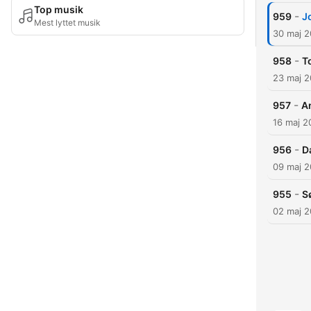
Top musik
-
959
J
Mest lyttet musik
30 maj 
-
958
T
23 maj 
-
957
A
16 maj 2
-
956
D
09 maj 
-
955
S
02 maj 