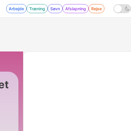
Arbejde
Træning
Søvn
Afslapning
Rejse
et