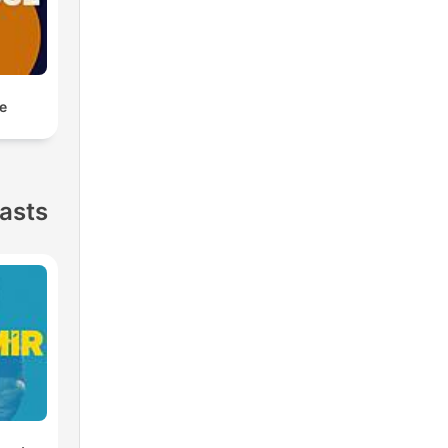
e
asts