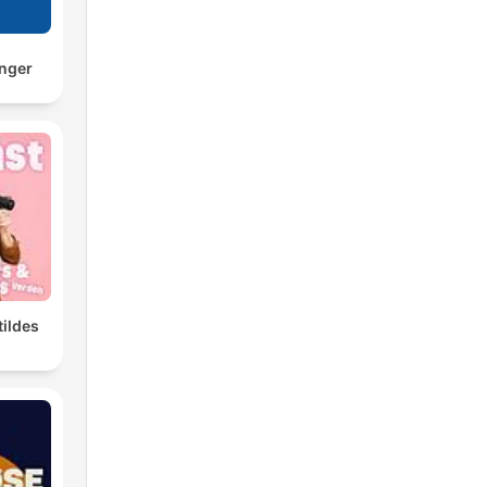
inger
ildes