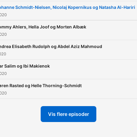
ohanne Schmidt-Nielsen, Nicolaj Kopernikus og Natasha Al-Hariri
2020
ommy Ahlers, Hella Joof og Morten Albæk
2020
ndrea Elisabeth Rudolph og Abdel Aziz Mahmoud
020
ar Salim og Ibi Makienok
2020
øren Rasted og Helle Thorning-Schmidt
2020
Vis flere episoder