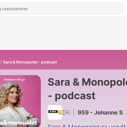
Sara & Monopolet - podcast
Sara & Monopol
- podcast
DR
|
959 - Johanne Schmidt-Nielsen, Nicolaj Kopernikus og Natasha Al-Hariri