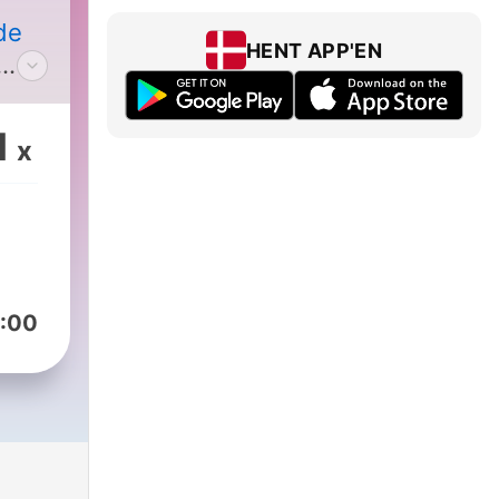
de
HENT APP'EN
1
x
 dit
dk
:00