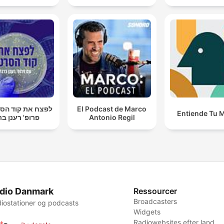
לפצח את קוד הסר
El Podcast de Marco
Entiende Tu 
פרופ' רענן בר
Antonio Regil
dio Danmark
Ressourcer
Broadcasters
iostationer og podcasts
Widgets
Radiowebsites efter land