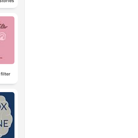
stories
capo
i
filter