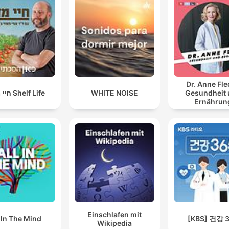
Dr. Anne Fle
חיי מדף Shelf Life
WHITE NOISE
Gesundheit
Ernährun
Einschlafen mit
l In The Mind
[KBS] 건강 
Wikipedia