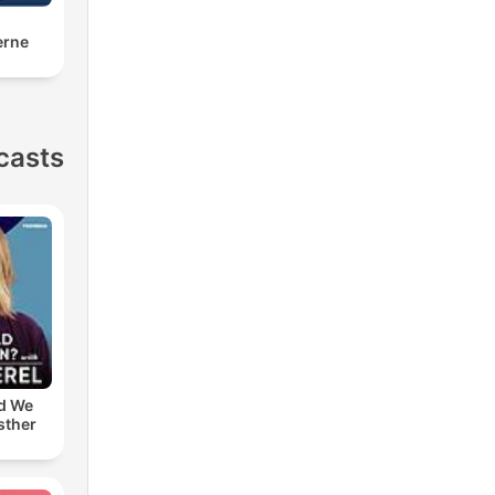
erne
casts
d We
sther