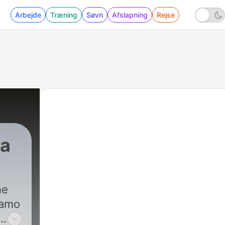
Arbejde
Træning
Søvn
Afslapning
Rejse
ta
|
6 - Ep.5 - È davvero tutto in etichetta?
he
iamo