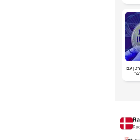
טן עם
גר
Ra
Rad