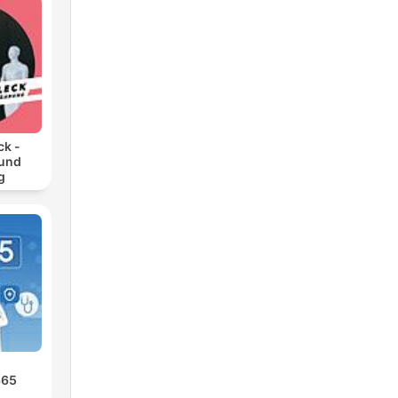
ck -
 und
g
365