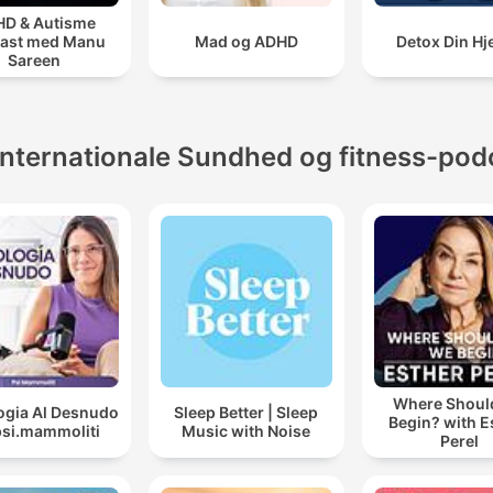
D & Autisme
ast med Manu
Mad og ADHD
Detox Din Hj
Sareen
Internationale Sundhed og fitness-pod
Where Shoul
ogia Al Desnudo
Sleep Better | Sleep
Begin? with E
psi.mammoliti
Music with Noise
Perel