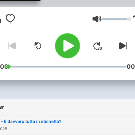
tavola ogni giorno? A
raccontarceli è l’etichetta
alimentare, la carta d’identi
Lydstyrke
del cibo. Ma le informazion
riportate in etichetta non 
sempre chiare e immediate
Anzi, più che leggerla, spe
sembra di doverla decifrar
:00
00
Tutto in etichetta è la serie
podcast pensata per orient
meglio nella lettura
dell’etichetta e nelle nostre
er
scelte alimentari. La host
Serena Ioppolo ci accomp
 - È davvero tutto in etichetta?
in un percorso di
2025