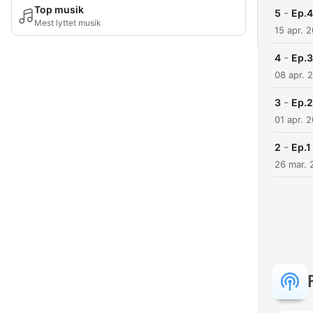
Top musik
-
5
Ep.4
Mest lyttet musik
15 apr. 
-
4
Ep.3
08 apr. 
-
3
Ep.2
01 apr. 
-
2
Ep.1
26 mar. 