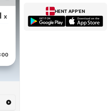
HENT APP'EN
1
x
tà
i
sono
.
sso
e!
:00
arci
agna