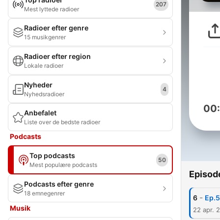
207
Mest lyttede radioer
Radioer efter genre
15 musikgenrer
Radioer efter region
Lokale radioer
Nyheder
4
Nyhedsradioer
00
Anbefalet
Liste over de bedste radioer
Podcasts
Top podcasts
50
Mest populære podcasts
Episod
Podcasts efter genre
18 emnegenrer
-
6
Ep.5
Musik
22 apr. 