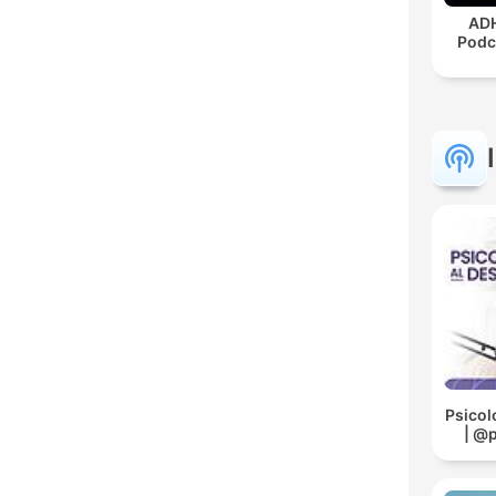
ADH
Podc
Psicol
| @