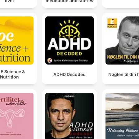
livet
meditation and stories
E Science &
ADHD Decoded
Nøglen til din 
Nutrition