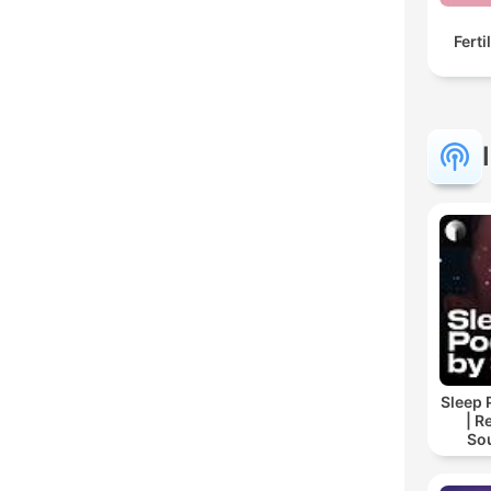
Ferti
Sleep 
| R
So
Storie
For