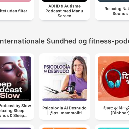
ADHD & Autisme
Relaxing Na
litet uden filter
Podcast med Manu
Sounds
Sareen
Internationale Sundhed og fitness-pod
Podcast by Slow
Psicologia Al Desnudo
दिनभर: पूरा दिन,पू
elaxing Sleep
| @psi.mammoliti
(Dinbhar
unds & Sleep
s | Nature Sound
 Sleep | ASMR