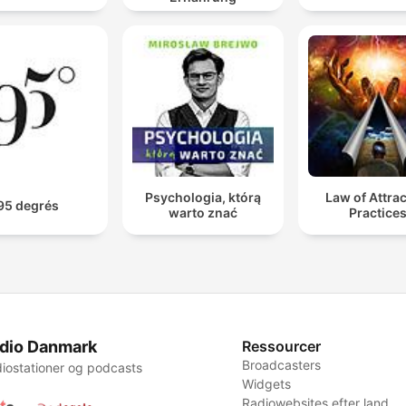
Psychologia, którą
Law of Attra
95 degrés
warto znać
Practice
dio Danmark
Ressourcer
Broadcasters
iostationer og podcasts
Widgets
Radiowebsites efter land