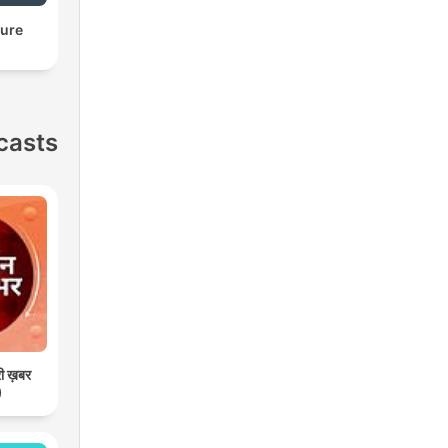
ture
casts
री ख़बर
)