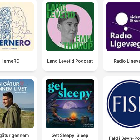
HjerneRO
Lang Levetid Podcast
Radio Ligev
gåtur gennem
Get Sleepy: Sleep
Fald i Søvn-P