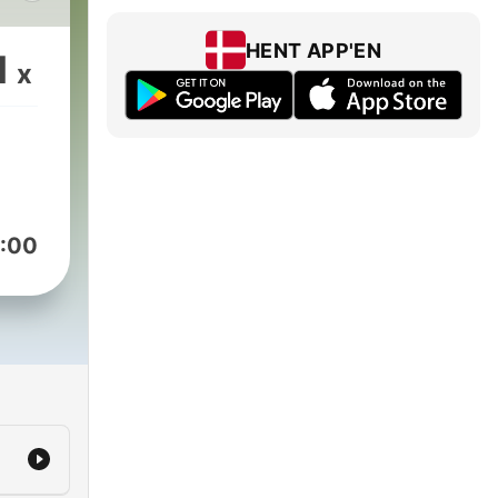
HENT APP'EN
1
x
:00