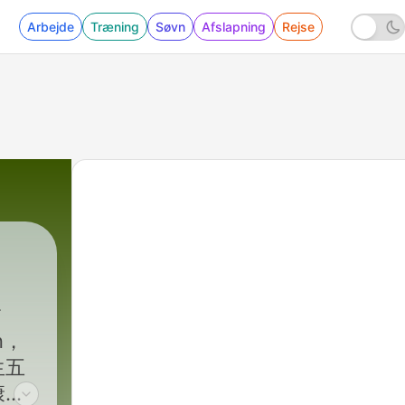
Arbejde
Træning
Søvn
Afslapning
Rejse
n，
生五
康更