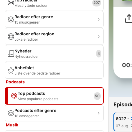
207
Mest lyttede radioer
Radioer efter genre
15 musikgenrer
Radioer efter region
Lokale radioer
Nyheder
4
Nyhedsradioer
00
Anbefalet
Liste over de bedste radioer
Podcasts
Top podcasts
50
Mest populære podcasts
Episod
Podcasts efter genre
18 emnegenrer
-
6027
Musik
07 aug. 