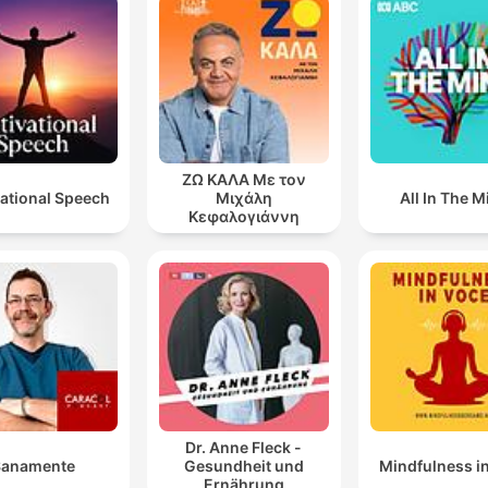
ΖΩ ΚΑΛΑ Με τον
ational Speech
Μιχάλη
All In The M
Κεφαλογιάννη
Dr. Anne Fleck -
Sanamente
Gesundheit und
Mindfulness i
Ernährung