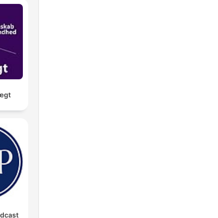
ægt
odcast