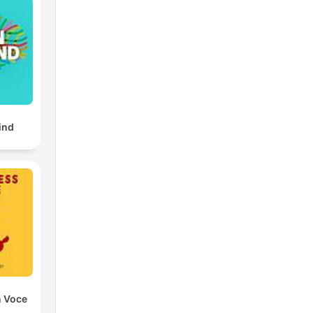
ind
n Voce