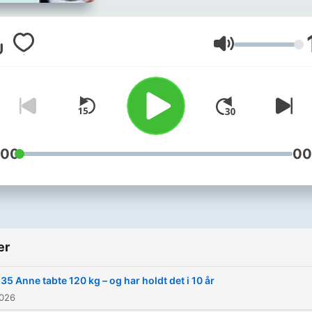
vægttab. Podcasten laves af
træningsfysiolog Henrik Du
der nok er mest kendt som
Lydstyrke
coach og træner på TV3
programmet “Ekstremt Fed”
Henrik har udover sin
vidensskabelige baggrund 
+20 års erfaring som træn
:00
00
og coach. Henrik har desuden
skrevet flere bøger om det
varige vægttab og senest
“sunde vaner med succes”
er
www.henrikduer.dk
www.inspire-institute.dk
35 Anne tabte 120 kg – og har holdt det i 10 år
2026