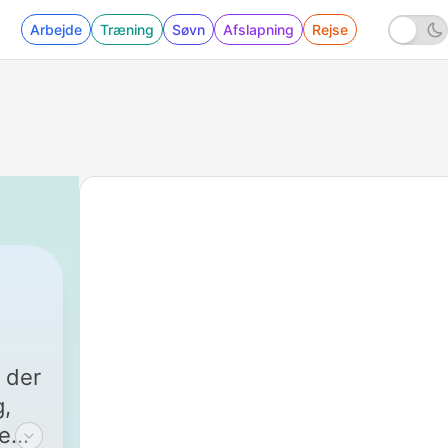
Arbejde
Træning
Søvn
Afslapning
Rejse
 der
g,
ge