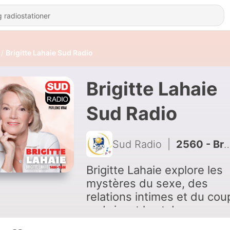
Brigitte Lahaie Sud Radio
Brigitte Lahaie
Sud Radio
Sud Radio
|
2560 - Brigitte Lahaie Sud Radio - Les amours de vacances
Brigitte Lahaie explore les
mystères du sexe, des
relations intimes et du cou
en brisant les tabous avec
l’aide d’experts et les