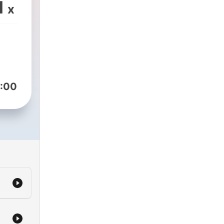
1
x
tte
au
:00