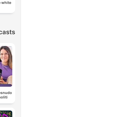
e white
casts
Desnudo
liti