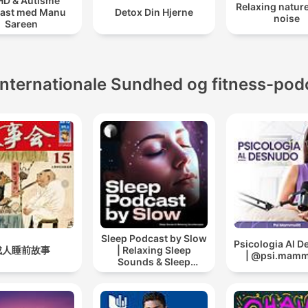
D & Autisme
Relaxing natur
ast med Manu
Detox Din Hjerne
noise
Sareen
Internationale Sundhed og fitness-pod
Sleep Podcast by Slow
Psicologia Al 
成人睡前故事
| Relaxing Sleep
| @psi.mammo
Sounds & Sleep
Stories | Nature Sound
For Sleep | ASMR