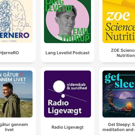
ZOE Scienc
HjerneRO
Lang Levetid Podcast
Nutrition
gåtur gennem
Get Sleepy: 
Radio Ligevægt
livet
meditation and 