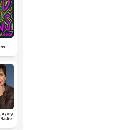
ans
joying
 Radio