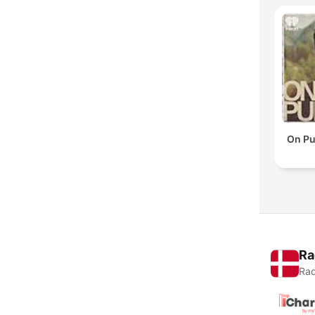
On Pu
Ra
Rad