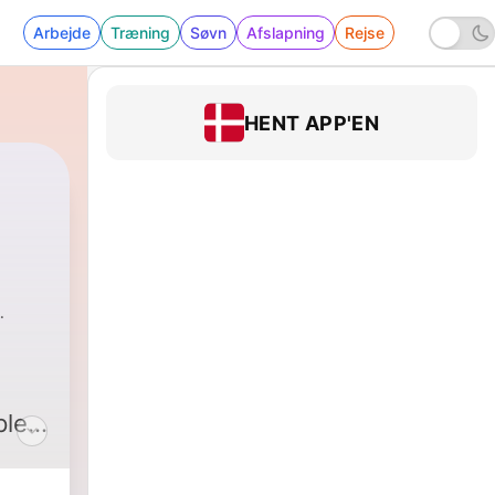
Arbejde
Træning
Søvn
Afslapning
Rejse
HENT APP'EN
ple,