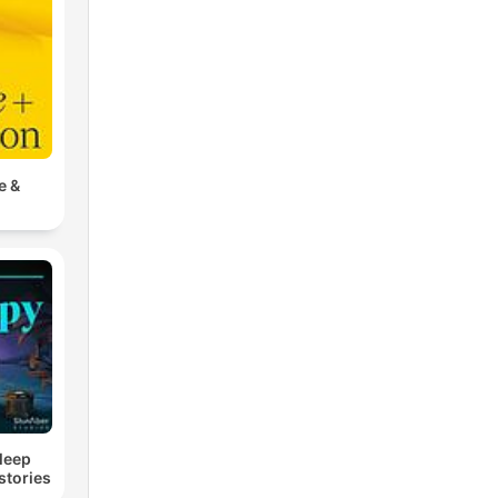
e &
Sleep
stories