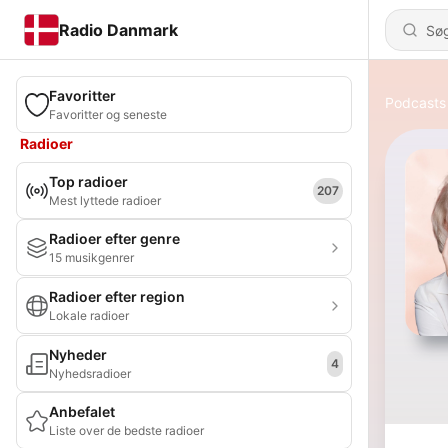
Radio Danmark
Favoritter
Podcasts
Favoritter og seneste
Radioer
Top radioer
207
Mest lyttede radioer
Radioer efter genre
15 musikgenrer
Radioer efter region
Lokale radioer
Nyheder
4
Nyhedsradioer
Anbefalet
Liste over de bedste radioer