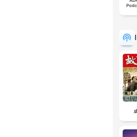
ADH
Podc