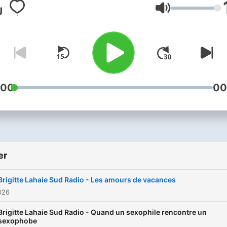
témoignages sincères des
Lydstyrke
auditeurs. Découvrez Brigi
Lahaie Sud Radio du lundi 
vendredi, de 14h à 16h, sur
Sud Radio et en podcast.
:00
00
er
Brigitte Lahaie Sud Radio - Les amours de vacances
2026
Brigitte Lahaie Sud Radio - Quand un sexophile rencontre un
sexophobe