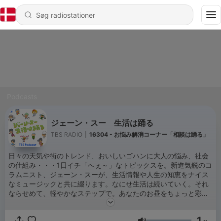
Podcasts
ジェーン・スー 生活は踊る
TBS RADIO
|
16304 - お悩み解消コーナー「相談は踊る」
日々の天気や街のトレンド、おいしいゴハンに大人の悩み、社会
の仕組み・・・1日イチ「へぇ～」なトピックスを。新進気鋭のコ
ラムニスト、ジェーン・スーが、生活情報や人生の知恵をナイス
なミュージックと共に綴ります。なにせ生活は続いていく。それ
ならせめて、軽やかなステップで。あなたのお昼をちょっと彩る
＜昼ドキ支援系ラジオ＞それが、「ジェーン・スー 生活は踊
る」です。 TBSラジオ＜FM90.5/AM954＞で毎週月～木11時～
1