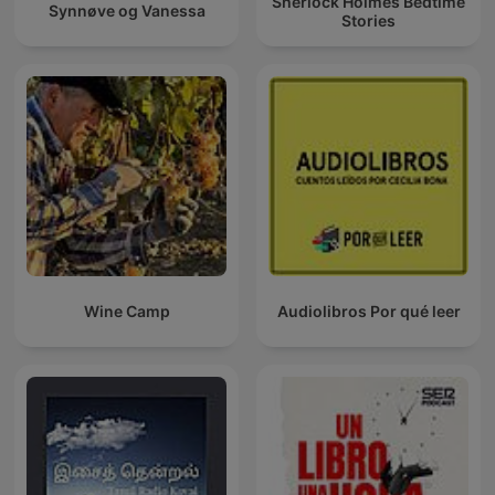
Sherlock Holmes Bedtime
Synnøve og Vanessa
Stories
Wine Camp
Audiolibros Por qué leer