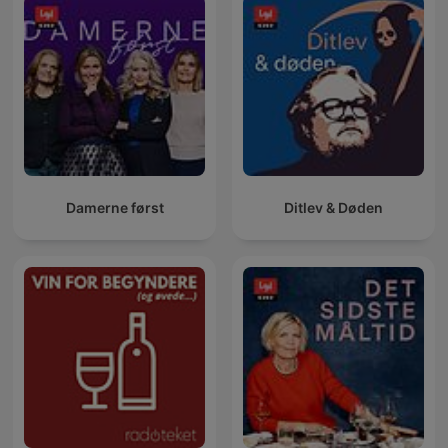
Damerne først
Ditlev & Døden