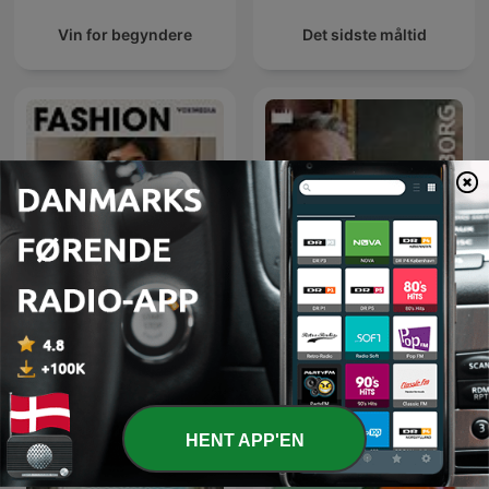
Vin for begyndere
Det sidste måltid
Fashion Neurosis with
PORTRÆT med Tore Leifer
Bella Freud
- Frederiksborg
HENT APP'EN