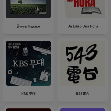
இசைத் தென்றல்
Un Libro Una Hora
KBS 무대
543電台