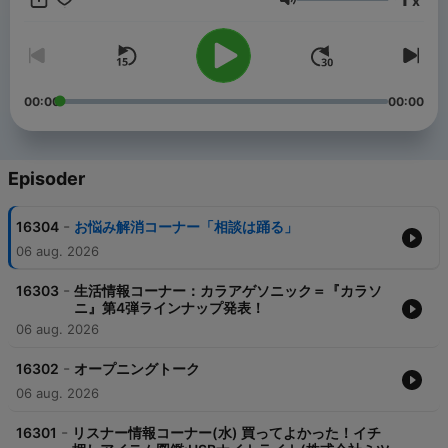
x
放送中！ ■番組一部をお聴きいただけます。配信するコーナーな
Lydstyrke
どは番組の都合上変更する可能性がございます。配信期間はエピ
ソードごとに異なります。 【過去分アーカイブ】 2024年
https://open.spotify.com/show/1nsGZIxlY2G26R8orkg5kh
2023年
https://open.spotify.com/show/1qbmLpDnuT4hJnEDKaaRIg
00:00
00:00
2022年
https://open.spotify.com/show/2HsMS2p4IaS3kxXc0LRG4a
2021年
https://open.spotify.com/show/61DxJYmSM6Fd5Oqa3bkYEu
Episoder
2020年
https://open.spotify.com/show/36zi0YAujJdll4valQVNWo 2019
-
16304
お悩み解消コーナー「相談は踊る」
年 https://open.spotify.com/show/2ANVVHcdM2Xeje3vnyb1dE
2018年
06 aug. 2026
https://open.spotify.com/show/3pgovLQEeTV9GzEDnJguaq
2017年
-
16303
生活情報コーナー：カラアゲソニック＝『カラソ
https://open.spotify.com/show/74TDodF06zdMtN9JfdMxzg
ニ』第4弾ラインナップ発表！
2016年
06 aug. 2026
https://open.spotify.com/show/0YyPon4Uz04O3mDDQNP47U
TBS Podcast：https://www.tbsradio.jp/podcast/
-
16302
オープニングトーク
06 aug. 2026
-
16301
リスナー情報コーナー(水) 買ってよかった！イチ