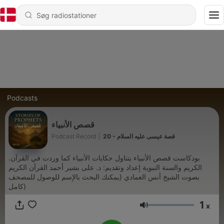
Podcasts
قصص الأنبياء
Podcast Record
|
20 - قصة عيسى عليه السلام
.بودكاست قصص الأنبياء يتناول حكايات الأنبياء كما وردت في القرآن
الكريم والسنة النبوية إعداد وتقديم: د. على بشير أحمد القرآن الكريم
بصوت الشيخ أنس العمادي (يمكنك البحث بالإسم للوصول للمصحف
كامل)
1
x
Lydstyrke