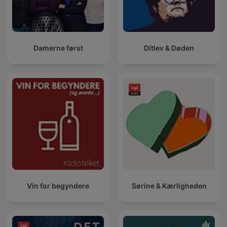
Damerne først
Ditlev & Døden
Vin for begyndere
Sørine & Kærligheden