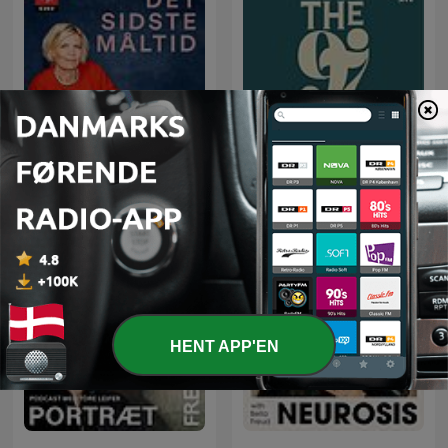
Det sidste måltid
The97sPodcast
HENT APP'EN