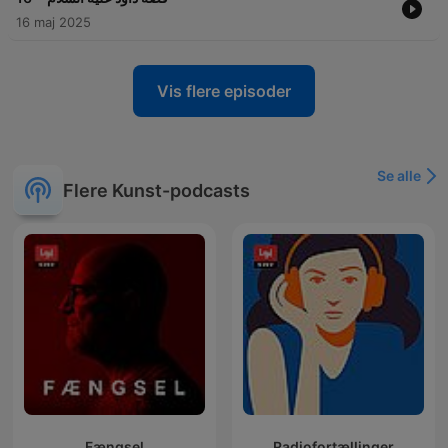
16 maj 2025
Vis flere episoder
Se alle
Flere Kunst-podcasts
Fængsel
Radiofortællinger