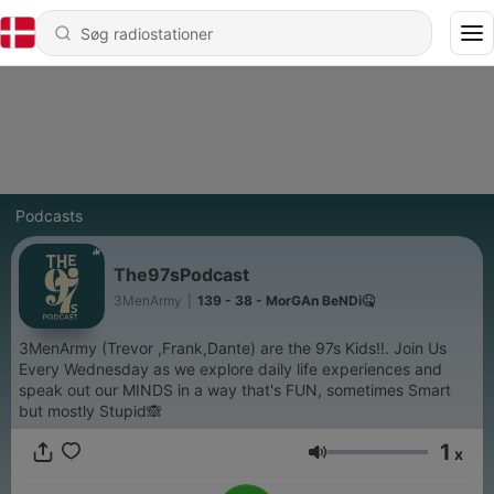
Podcasts
The97sPodcast
3MenArmy
|
139 - 38 - MorGAn BeNDi🤒
3MenArmy (Trevor ,Frank,Dante) are the 97s Kids‼️. Join Us
Every Wednesday as we explore daily life experiences and
speak out our MINDS in a way that's FUN, sometimes Smart
but mostly Stupid🙈
1
x
Lydstyrke