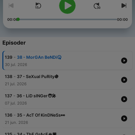
00:00
00:00
Episoder
-
139
38 - MorGAn BeNDi🤒
30 jul. 2026
-
138
37 - SeXual PuRity🍇
21 jul. 2026
-
137
36 - LiD sINGer🧑‍🎤
07 jul. 2026
-
136
35 - AcT Of KinDNeSs👀
21 jun. 2026
-
135
34 - ThE GrAcE🙏🏿