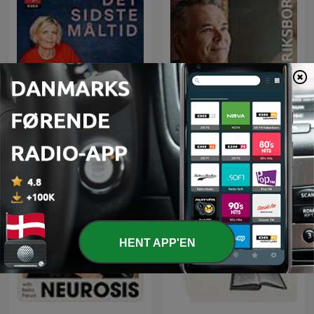
PORTRÆT med Tore Leifer
Det sidste måltid
- Frederiksborg
HENT APP'EN