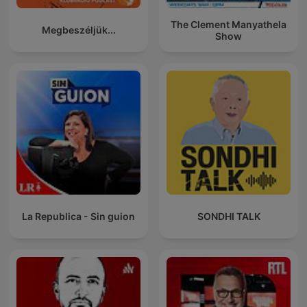
The Clement Manyathela
Megbeszéljük...
Show
La Republica - Sin guion
SONDHI TALK