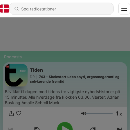
Podcasts
Tiden
DR
|
743 - Skolestart uden snyd, orgasmegaranti og
selvkørende fremtid
Bliv klar til dagen med tidens tre vigtigste nyhedshistorier på
15 minutter. Alle hverdage fra klokken 03.00. Værter: Adrian
Busk og Amalie Schroll Munk.
1
x
Lydstyrke