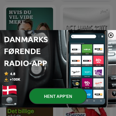
Det Hvide Snit - en
Hvis du vil vide mere
podcast om AGF
HENT APP'EN