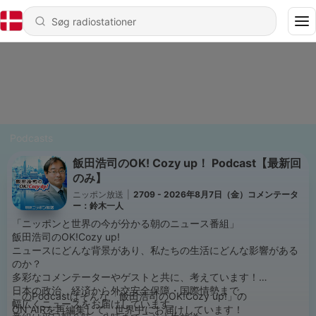
Podcasts
飯田浩司のOK! Cozy up！ Podcast【最新回
のみ】
ニッポン放送
|
2709 - 2026年8月7日（金）コメンテータ
ー：鈴木一人
「ニッポンと世界の今が分かる朝のニュース番組」
飯田浩司のOK!Cozy up!
ニュースにどんな背景があり、私たちの生活にどんな影響がある
のか？
多彩なコメンテーターやゲストと共に、考えています！
日本の政治、経済から外交安全保障・国際情勢まで、
このPodcastはそんな「飯田浩司のOK!Cozy up!」の
幅広くニュースをお届けしています。
ON AIRを再編集して、世界中にお届けしています！