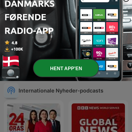
Det billige skidt med Holm
HENT APP'EN
Stjerner og striber
og Klein
Internationale Nyheder-podcasts