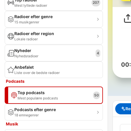
207
Mest lyttede radioer
Radioer efter genre
15 musikgenrer
Radioer efter region
Lokale radioer
Nyheder
4
Nyhedsradioer
00
Anbefalet
Liste over de bedste radioer
Podcasts
Top podcasts
50
Mest populære podcasts
Re
Podcasts efter genre
18 emnegenrer
Musik