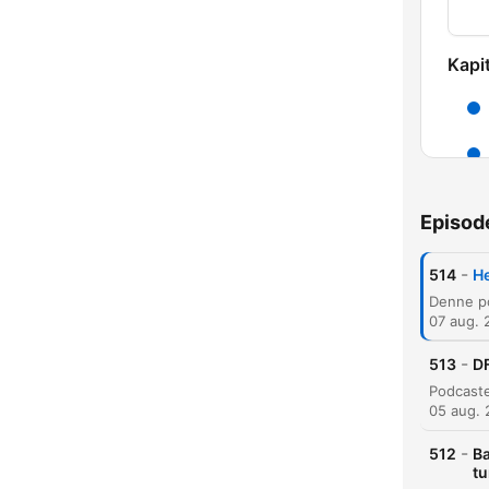
Kapit
Episod
-
514
He
07 aug. 
-
K
513
DF
Højd
05 aug.
-
512
Ba
tu