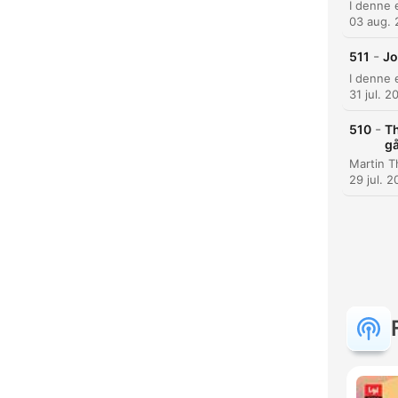
03 aug.
-
511
Jo
31 jul. 2
-
510
Th
gå
29 jul. 