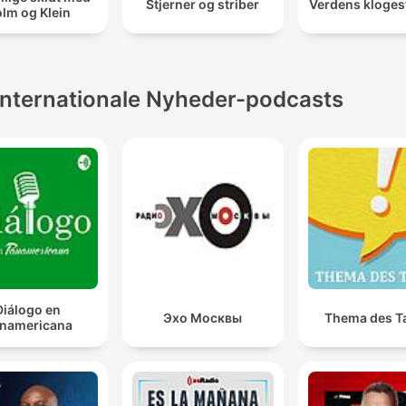
Stjerner og striber
Verdens kloges
lm og Klein
Internationale Nyheder-podcasts
Diálogo en
Эхо Москвы
Thema des T
namericana