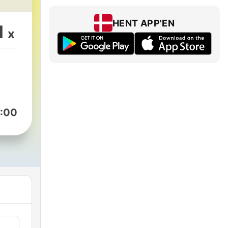
ge
HENT APP'EN
1
st
x
på
:00