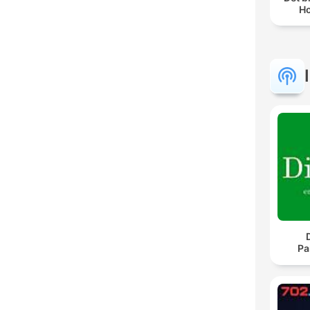
Ho
Pa