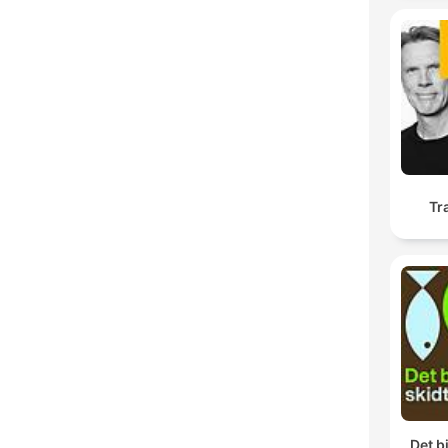
Tr
Det b