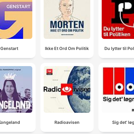
bestride.
00:21:03 · Der argumenteres for, at en amerikansk invasion af
Grønland var en reel militær mulighed, som man har måttet ta
højde for.
Hvis man bruger sit intellekt lidt og siger, hvad er det
Genstart
Ikke Et Ord Om Politik
Du lytter til Po
for en situation, vi har med USA, så er det jo rigtigt, a
vi er afhængige af USA.
00:43:31 · Værten argumenterer for nødvendigheden af at se
de realpolitiske afhængigheder i forhold til USA.
Kongeland
Radioavisen
Sig det' lø