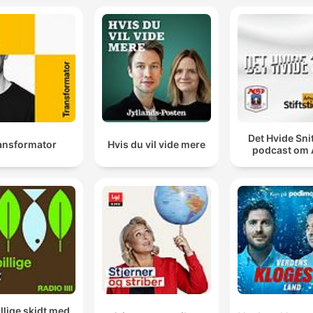
Det Hvide Snit
ansformator
Hvis du vil vide mere
podcast om
illige skidt med