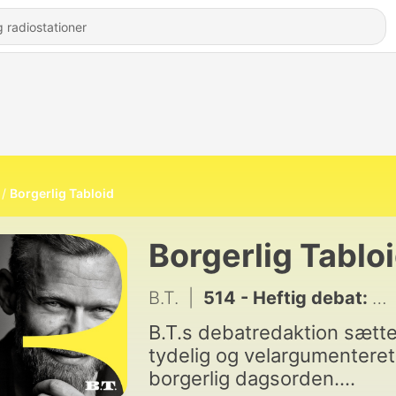
Borgerlig Tabloid
Borgerlig Tablo
B.T.
|
514 - Heftig debat: Må man arbejde for USA?
B.T.s debatredaktion sætte
tydelig og velargumenteret
borgerlig dagsorden.