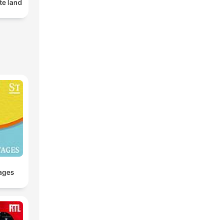
te land
ages