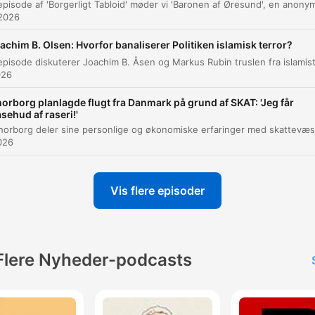
beslutning om at tage jobbet på ambassaden.
 2026
achim B. Olsen: Hvorfor banaliserer Politiken islamisk terror?
Jeg ser meget den her udskamning af personer i et
makkalys, og det er sådan set, hvad enten det foregår
026
for eller imod markedbevægelsen.
orborg planlagde flugt fra Danmark på grund af SKAT: 'Jeg får
00:09:17 · Anna Libach kritiserer den offentlige tone og
sehud af raseri!'
udskamningen af enkeltpersoner i debatten.
2026
Faktum er, at jeg tror, at det er over 60 procent, det 
muligvis 63 procent af de europæiske våbenindkøb,
Vis flere episoder
Hvor indkøber vi det? I USA, og alt kræver
opdateringer.
00:14:29 · Taleren påpeger den massive militære afhængighe
som Europa har af amerikansk teknologi og software.
Flere Nyheder-podcasts
Hvis USA ville have taget det militært, så kunne de
naturligvis, og det er der ingen militærekspert, der vil