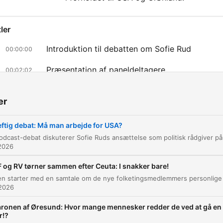
ler
Introduktion til debatten om Sofie Rud
00:00:00
Præsentation af paneldeltagere
00:02:02
Kritik af ansættelsen og frygten for amerikans
00:03:09
interesser
er
Forsvar for samarbejdet med USA og kritik af
00:08:44
ftig debat: Må man arbejde for USA?
udskamning
Afslutning på dagens program
2026
00:44:48
lik på et kapitel for at gå direkte til det tidspunkt
 og RV tørner sammen efter Ceuta: I snakker bare!
epunkter
 2026
Ja, farvet, skuffet, let og chokeret.
ronen af Øresund: Hvor mange mennesker redder de ved at gå en
r!?
00:03:13 · Jarl Kordor beskriver sine følelser omkring Sofie R