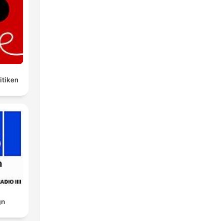
ge
litiken
t
 på
gn