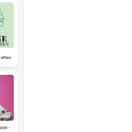
raften
let -