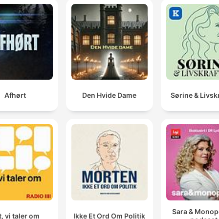
Afhørt
Den Hvide Dame
Sørine & Livsk
Sara & Monopo
, vi taler om
Ikke Et Ord Om Politik