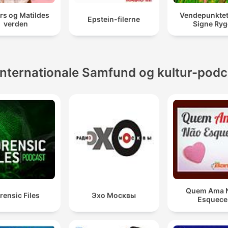
rs og Matildes
Vendepunkte
Epstein-filerne
verden
Signe Ryg
Internationale Samfund og kultur-podc
Quem Ama 
rensic Files
Эхо Москвы
Esquece