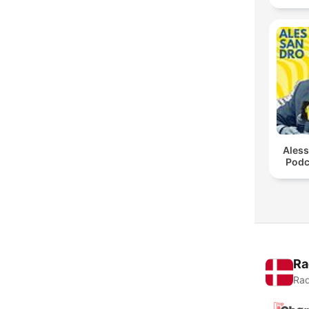
Ales
Podc
Ra
Rad