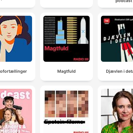
podcast
ofortællinger
Magtfuld
Djævlen i det