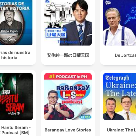
rias de nuestra
安住紳一郎の日曜天国
De Jortca
historia
a Hantu Seram -
Barangay Love Stories
Ukraine: The 
 Podcast [BM]