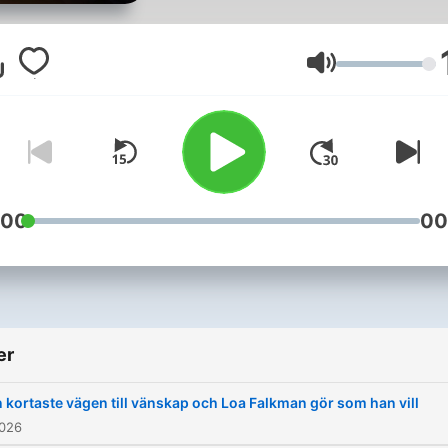
och kändisar om alltifrån
medicin och krämpor till
relationer, sex och livsstil
Lydstyrke
Kattis Ahlström och
äldreforskare Ingmar Skoo
som ständig bisittare.
:00
00
er
 kortaste vägen till vänskap och Loa Falkman gör som han vill
2026