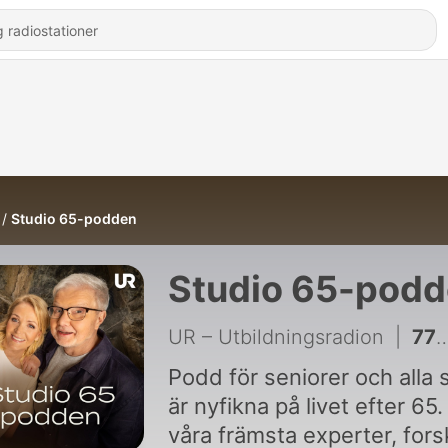
Studio 65-podden
Studio 65-pod
UR – Utbildningsradion
|
77 - Den kortaste vägen till vänskap och Loa Falkman gör som han vill
Podd för seniorer och alla
är nyfikna på livet efter 65
våra främsta experter, fors