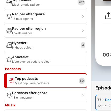
207
Mest lyttede radioer
Radioer efter genre
15 musikgenrer
Radioer efter region
Lokale radioer
Nyheder
4
Nyhedsradioer
00
Anbefalet
Liste over de bedste radioer
Podcasts
Top podcasts
50
Mest populære podcasts
Episod
Podcasts efter genre
18 emnegenrer
-
77
Den
Musik
12 jun. 