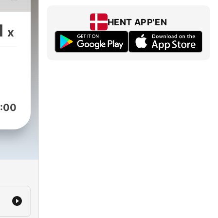
HENT APP'EN
1
x
. Med
g
:00