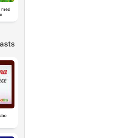
t med
e
asts
Não