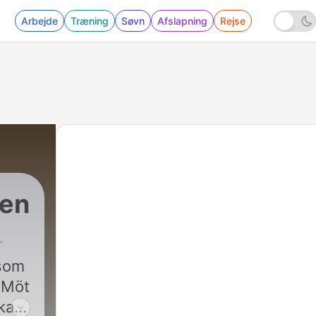
Arbejde
Træning
Søvn
Afslapning
Rejse
den
 som
. Möt
kare