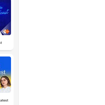
st
Latest