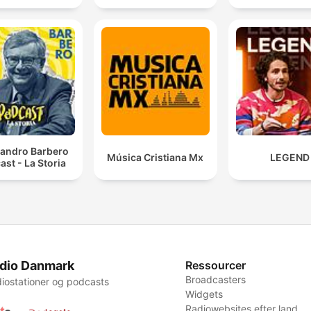
sandro Barbero
Música Cristiana Mx
LEGEND
ast - La Storia
dio Danmark
Ressourcer
Broadcasters
iostationer og podcasts
Widgets
Radiowebsites efter land