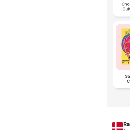
Chos
Cul
Sá
C
Ra