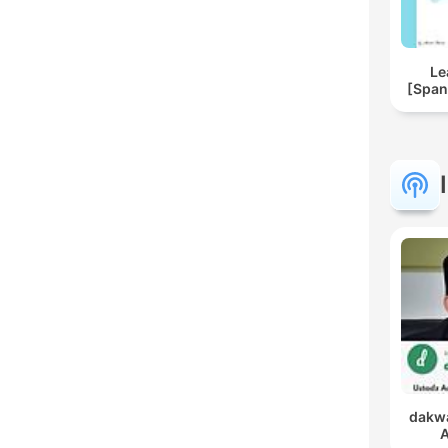
Le
[Span
dakwa
A