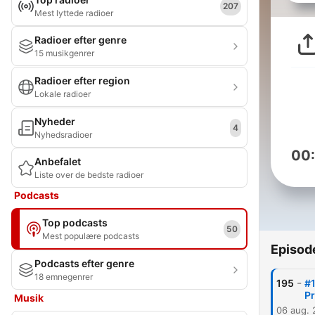
207
Mest lyttede radioer
Radioer efter genre
15 musikgenrer
Radioer efter region
Lokale radioer
Nyheder
4
Nyhedsradioer
00
Anbefalet
Liste over de bedste radioer
Podcasts
Top podcasts
50
Mest populære podcasts
Episod
Podcasts efter genre
18 emnegenrer
-
195
#1
P
Musik
06 aug.