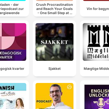
laden - der
Crush Procrastination
riepodcast zur
and Reach Your Goals
Vin for begy
ergiewende
- One Small Step at a
Time
ogisk kvarter
Sjakket
Mægtige Midde