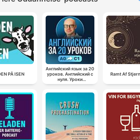
Английский язык за 20
EN PÅ ISEN
уроков. Английский с
Ramt Af Stjer
нуля. Уроки
английского яз