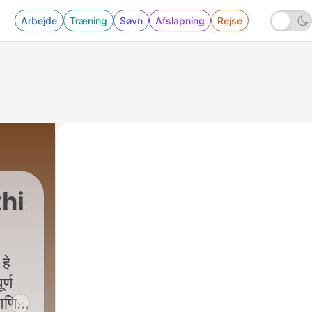
Arbejde
Træning
Søvn
Afslapning
Rejse
hi
हे
र्ण
आणि