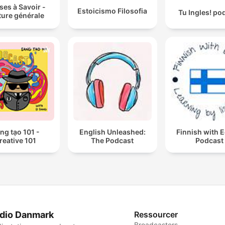
es à Savoir -
Estoicismo Filosofia
Tu Ingles! po
ture générale
ng tạo 101 -
English Unleashed:
Finnish with 
reative 101
The Podcast
Podcast
dio Danmark
Ressourcer
Broadcasters