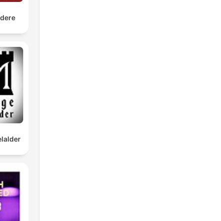
ndere
lalder