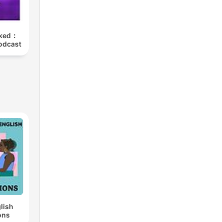
cked：
odcast
lish
ons