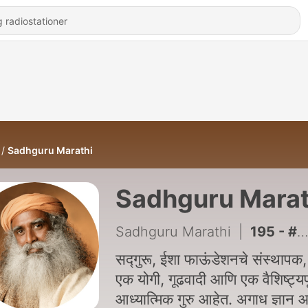
Sadhguru Marathi
Sadhguru Marat
Sadhguru Marathi
|
195 - #195 - तुमच्या मुलांना तुमच्यापेक्षा चांगलं कसं बनवाल? | Make Parenting a Joyful Process
सद्गुरू, ईशा फाऊंडेशनचे संस्थापक, 
एक योगी, गूढवादी आणि एक वैशिष्ट्यपू
आध्यात्मिक गुरु आहेत. अगाध ज्ञान 