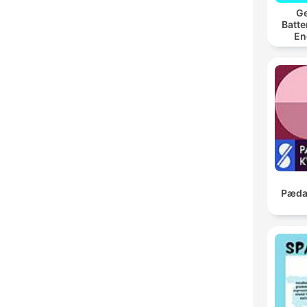
Ge
Batte
En
Pædag