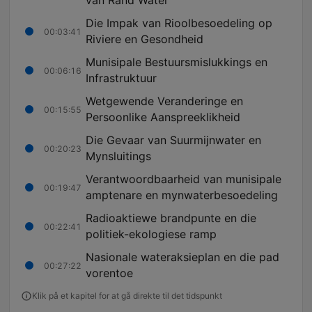
van Rand Water
Die Impak van Rioolbesoedeling op
00:03:41
Riviere en Gesondheid
Munisipale Bestuursmislukkings en
00:06:16
Infrastruktuur
Wetgewende Veranderinge en
00:15:55
Persoonlike Aanspreeklikheid
Die Gevaar van Suurmijnwater en
00:20:23
Mynsluitings
Verantwoordbaarheid van munisipale
00:19:47
amptenare en mynwaterbesoedeling
Radioaktiewe brandpunte en die
00:22:41
politiek-ekologiese ramp
Nasionale wateraksieplan en die pad
00:27:22
vorentoe
Klik på et kapitel for at gå direkte til det tidspunkt