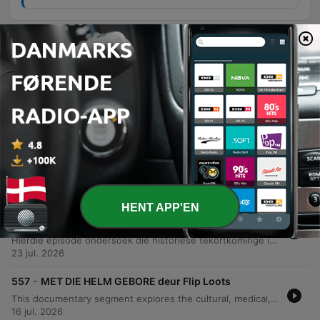
Episoder
-
560
DIE GEVAAR IN ONS GROEN ARE deur Esté de
Klerk
Hierdie episode ondersoek die ernstige water- en afvalwaterkrisis in Suid-Afrika, met spesifieke fokus op Gauteng se besoedelde riviere en die mislukking van munisipaliteite om infrastruktuur te onderhou. Die gesprek belig hoe rioolbesoedeling en mynwaterbesoedeling lei tot radioaktiewe brandpunte en onomkeerbare skade aan ekosisteme. Verder word die politiek-ekologiese ramp bespreek, waar swak bestuur en die gebrek aan wetlike toepassing amptenare se verantwoordbaarheid bemoeilik. Die episode beklemtoon die noodsaaklikheid van dringende infrastruktuurherstel en nasionale aksie om die verval van waterbronne te stop.
06 aug. 2026
-
559
DIE LANGPAD deur Ettienne Ludick
Hierdie episode verken die lewe van Suid-Afrikaanse langafstandvragmotorbestuurders en vergelyk die Hollywood-romantiek van die pad met die harde realiteit. Dit dek temas soos die emosionele tol van afwesigheid by die gesin, die gevare van misdaad en onveiligheid by trokstopplekke, asook die ekonomiese druk van transportmaatskappye. Verder word die uitdagings van onregverdige betaalstelsels en die ernstige impak van isolasie op geestesgesondheid bespreek. Dr. Michelle Diamond verduidelik hoe chroniese moegheid en stres die bestuurders beïnvloed, terwyl die sterk broederskap en onderlinge ondersteuning tussen bestuurders op die pad beklemtoon word.
30 jul. 2026
HENT APP'EN
-
558
NIE VIR HAAR GEBOU: DIE GESLAGSGAPING IN
DIE ONGELUK deur Martelize Brink
Hierdie episode ondersoek die historiese tekortkominge in motorveiligheidstoetse, wat tradisioneel op manlike anatomie gebaseer was, en die belangrikheid van die ontwikkeling van nuwe vroulike botstoetspoppe om die hoër risiko van ernstige beserings by vroue te verminder. Die gesprek fokus ook op die uitdagings van voertuigveiligheid in Afrika, waar die gebrek aan minimum regulasies lei tot die invoer van goedkoop voertuie met minder veiligheidstelsels. Die episode beklemtoon die noodsaaklikheid van inklusiewe ontwerp en die rol van NCAP-programme in die dryf van innovasie.
23 jul. 2026
-
557
MET DIE HELM GEBORE deur Flip Loots
This documentary segment explores the cultural, medical, and religious perspectives on being born 'with the helm' (en caul). It examines personal anecdotes of perceived intuition alongside medical explanations that define the phenomenon as a rare but normal biological variation. The discussion further addresses the distinction between cultural traditions and biblical truths. The speaker argues that while subjective experiences may exist, believers should use the Bible as the ultimate standard to test any spiritual claims or supernatural assertions.
16 jul. 2026