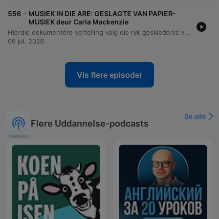
-
556
MUSIEK IN DIE ARE: GESLAGTE VAN PAPIER-
MUSIEK deur Carla Mackenzie
Hierdie dokumentêre vertelling volg die ryk geskiedenis van die Papierfamilieband, 'n musiekgroep wat reeds sedert 1932 bestaan. Die storie fokus op die nalatenskap van die familie, van die stigting deur Martinez Papier tot die moderne prestasie van sy agterkleinkind, Greigin, wat die groep na die wêreldverhoog van die Chelsea Blommerskou in Londen geneem het. Die episode ondersoek die diep wortels van Langarm-musiek in die Wes-Kaap en hoe hierdie tradisie as 'n universele taal dien wat kulture en generasies verbind. Die vertelling bied 'n intieme kykie na die persoonlike groei van 'n musikant wat van kleuterjare op tromme tot by die bespeel van verskeie instrumente ontwikkel het. Dit beklemtoon die belangrikheid van respek vir tradisie, die rol van musiek in gemeenskapsgeleenthede soos troues en begrafnisse, en die trots van 'n familie wat hul kulturele erfenis met die wêreld deel.
09 jul. 2026
Vis flere episoder
Se alle
Flere Uddannelse-podcasts