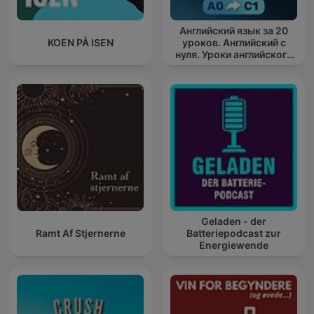
Английский язык за 20
KOEN PÅ ISEN
уроков. Английский с
нуля. Уроки английского
яз
Geladen - der
Ramt Af Stjernerne
Batteriepodcast zur
Energiewende