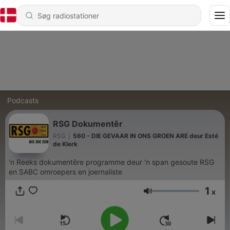
Podcasts
RSG Dokumentêr
RSG
|
560 - DIE GEVAAR IN ONS GROEN ARE deur Esté
de Klerk
'n Reeks dokumentêre programme deur 'n span gesoute RSG
en SABC omroepers en joernaliste
1
x
Lydstyrke