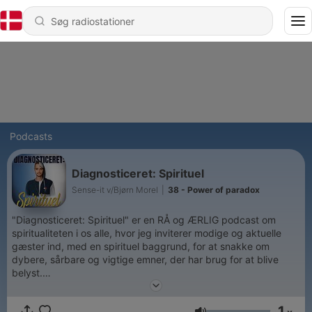
Podcasts
Diagnosticeret: Spirituel
Sense-it v/Bjørn Morel
|
38 - Power of paradox
"Diagnosticeret: Spirituel" er en RÅ og ÆRLIG podcast om
spiritualiteten i os alle, hvor jeg inviterer modige og aktuelle
gæster ind, med en spirituel baggrund, for at snakke om
dybere, sårbare og vigtige emner, der har brug for at blive
belyst.
Der bliver i denne podcast åbent delt historier og oplevelser af
1