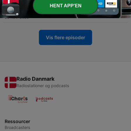
HENT APP'EN
-
34
Hvem er man(d)..?
26 nov. 2025
Vis flere episoder
Radio Danmark
Radiostationer og podcasts
Ressourcer
Broadcasters