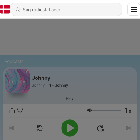
Podcasts
Johnny
Johnny
|
1 - Johnny
Hola
1
x
Lydstyrke