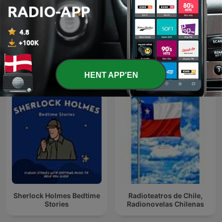
PORTRÆT med Tore Leifer
Brødrene Grimms eventyr
- Frederiksborg
Internationale Kunst-podcasts
HENT APP'EN
Sherlock Holmes Bedtime
Radioteatros de Chile,
Stories
Radionovelas Chilenas