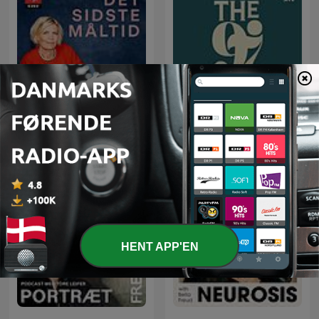
Det sidste måltid
The97sPodcast
HENT APP'EN