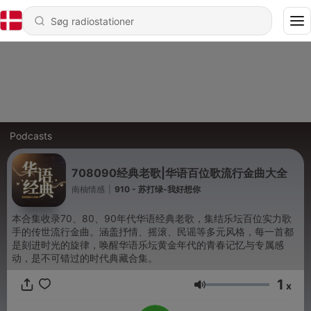
Podcasts
708090经典老歌|华语百位歌流行金曲大全
南柚情感
|
910 - 苏打绿-我好想你
本合集收录70、80、90年代华语经典老歌，集结乐坛百位实力歌
手的传世流行金曲。涵盖抒情、摇滚、民谣等多元风格，每一首都
是刻进时光的旋律，唤醒华语乐坛黄金年代的青春记忆与专属感
动，是不可错过的时代典藏合集。
1
x
Lydstyrke