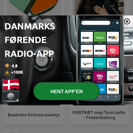
Fashion Neurosis with
Sørine & Kærligheden
Bella Freud
HENT APP'EN
PORTRÆT med Tore Leifer
Brødrene Grimms eventyr
- Frederiksborg