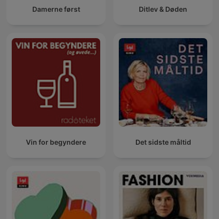
Damerne først
Ditlev & Døden
Vin for begyndere
Det sidste måltid