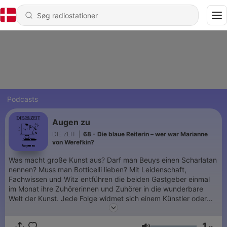
Podcasts
Augen zu
DIE ZEIT
|
68 - Die blaue Reiterin – wer war Marianne
von Werefkin?
Was macht große Kunst aus? Darf man Beuys einen Scharlatan
nennen? Muss man Botticelli lieben? Mit Leidenschaft,
Fachwissen und Witz entführen die beiden Gastgeber einmal
im Monat ihre Zuhörerinnen und Zuhörer in die wunderbare
Welt der Kunst. Jede Folge widmet sich einem Künstler oder
einer Künstlerin, ihren biografischen Wendungen, ihren besten
Werken, ihren seltsamsten Ansichten. Überraschende
1