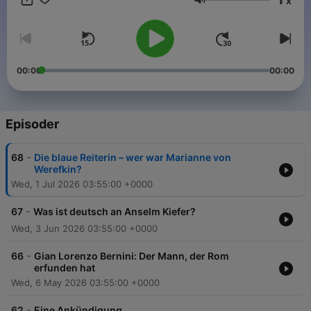
x
Telefonjoker bieten jeweils neue Einblicke. Und am Ende hat
Lydstyrke
jeder – auch mit geschlossenen Augen – einen Kopf voller
Bilder. Florian Illies schreibt, seit er denken und sehen kann,
über Kunst. Er gründete nach seinem Kunstgeschichtsstudium
das Magazin “Monopol” und war lange Jahre Leiter des
Auktionshauses Villa Grisebach. Er ist Autor der Bücher “1913"
00:00
00:00
und “Generation Golf” und Mitglied des Herausgeberrats der
ZEIT. Giovanni di Lorenzo ist Chefredakteur der ZEIT und ein
leidenschaftlicher Kunstliebhaber. Dieser Podcast wird
produziert von Pool Artists.
Episoder
-
68
Die blaue Reiterin – wer war Marianne von
Werefkin?
Wed, 1 Jul 2026 03:55:00 +0000
-
67
Was ist deutsch an Anselm Kiefer?
Wed, 3 Jun 2026 03:55:00 +0000
-
66
Gian Lorenzo Bernini: Der Mann, der Rom
erfunden hat
Wed, 6 May 2026 03:55:00 +0000
-
62
Eine Ankündigung