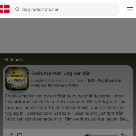
Podcasts
Dokumentär: Jag var där
Podplay | Commercial Content
|
128 - Poddtips från
Podplay: Mördarens Motiv
En dokumentär om de avgörande nyhetshändelserna – med
människorna som blev en del av dramat. Hör ytbärgaren som
räddade människor efter att Estonia förlist. Journalisten som
tog sig in i palatset som Saddam Husseins son just flytt från.
Skådisen som hamnade mitt i Filmsveriges största haveri. Detta
är deras personliga berättelser. Podcasten produceras av
Commercial Content, för Podplay.
1