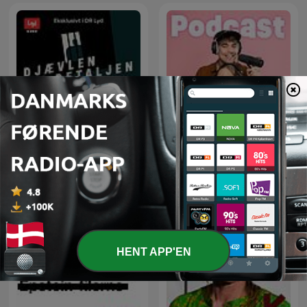
Anders og Matildes
Djævlen i detaljen
verden
HENT APP'EN