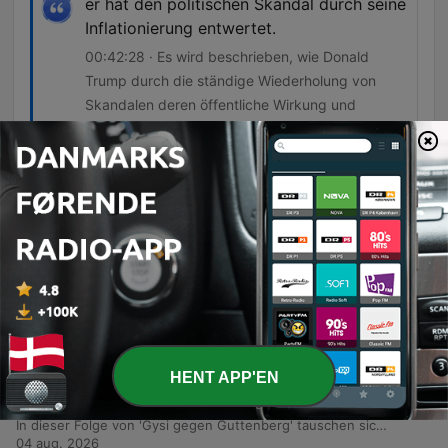
er hat den politischen Skandal durch seine
Inflationierung entwertet.
00:42:28 · Es wird beschrieben, wie Donald
Trump durch die ständige Wiederholung von
Skandalen deren öffentliche Wirkung und
Empörungswert reduziert hat.
Episoder
-
262
Zu Gast bei GGG: MAG #27 Keine Steuern für
Trump?, Von Democrat zu Socialist, Hollywood
ohne Frauen?, 100.000$ Tweets!
In dieser Folge von 'Make America Good Again' diskutieren Ricardia Bramley und Katja Guttenberg aktuelle US-Schlagzeilen, darunter die Nominierung von Todd Blanche zum Justizminister sowie die politische Radikalisierung innerhalb der US-Demokraten durch Gruppen wie die DSA. Zudem werden kuriose 'Only in America'-Geschichten über eine Boa Constrictor im Unterricht und einen Waschbären in Seattle präsentiert. Darüber hinaus thematisieren die Podcaster die Repräsentation von Minderheiten und Ästhetik im Film, wobei sie den Bechdel-Test kritisch hinterfragen. Abschließend wird die mediale Strategie von Donald Trump bezüglich 'Truth Social' sowie die zunehmende Kommerzialisierung politischer Ereignisse besprochen.
06 aug. 2026
-
261
#169 GYSI GEGEN GUTTENBERG: Sommer statt
HENT APP'EN
Politik. Zwischen Rückzug, Reisen und
Erinnerungen
In dieser Folge von 'Gysi gegen Guttenberg' tauschen sich die Moderatoren auf eine sehr persönliche Weise über den Sommer aus. Sie beantworten Fragen der Zuhörer zu Themen wie sommerlichen Bildern, Reiseerlebnissen in Grönland oder den USA sowie persönlichen Erinnerungen an Gerüche und Musik. Anschließend folgt eine Blitzrunde über sommerliche Vorlieben, von Getränken und Landschaften bis hin zu Lieblingsessen und Gerüchen. Die Episode endet mit einem Ausblick auf kommende Live-Termine im Herbst und Winter sowie Informationen zu Kontaktmöglichkeiten für die Hörer.
04 aug. 2026