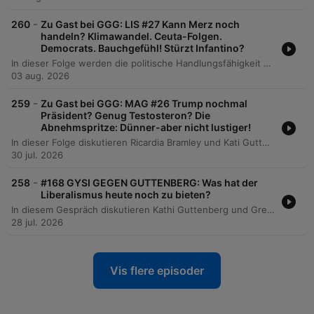
-
260
Zu Gast bei GGG: LIS #27 Kann Merz noch
handeln? Klimawandel. Ceuta-Folgen.
Democrats. Bauchgefühl! Stürzt Infantino?
In dieser Folge werden die politische Handlungsfähigkeit von Friedrich Merz nach Regierungsveränderungen sowie die zunehmende Gefährdung Europas durch den Klimawandel und die Notwendigkeit internationaler Koalitionen thematisiert. Zudem wird die aktuelle Lage in den USA analysiert, von der Migrationskrise an Ceuta bis hin zu potenziellen Präsidentschaftskandidaten für 2028. Darüber hinaus beleuchtet der Podcast die Senatsanhörung von Dr. Anthony Fauci und die Spannung zwischen Datenfixierung und Intuition. Abschließend werden die Machtkämpfe innerhalb der FIFA unter Gianni Infantino sowie ein Nachruf auf den italienischen Fußballer Franco Baresi behandelt.
03 aug. 2026
-
259
Zu Gast bei GGG: MAG #26 Trump nochmal
Präsident? Genug Testosteron? Die
Abnehmspritze: Dünner-aber nicht lustiger!
In dieser Folge diskutieren Ricardia Bramley und Kati Guttenberg über den Trend des 'Looksmaxing' und die zunehmende körperliche Selbstoptimierung. Sie beleuchten dabei die kulturellen Unterschiede zwischen der US-amerikanischen Eigenverantwortung und dem europäischen Solidarsystem sowie Phänomene wie Biohacking, extreme chirurgische Eingriffe und den Markt für Nahrungsergänzungsmittel. Zudem thematisieren sie politische Ereignisse wie das White House Correspondents' Dinner, die Debatte um Testosteron-Shots im US-Militär und kuriose 'Only in America'-Momente. Die Episode schließt mit Medienempfehlungen zur biologischen Verjüngung und einer Verabschiedung in die Sommerpause.
30 jul. 2026
-
258
#168 GYSI GEGEN GUTTENBERG: Was hat der
Liberalismus heute noch zu bieten?
In diesem Gespräch diskutieren Kathi Guttenberg und Gregor Gysi über die verschiedenen Flügel des Liberalismus in Deutschland, die aktuelle Lage der FDP sowie die Notwendigkeit, die soziale Marktwirtschaft und die politische Mitte zu schützen. Dabei thematisieren sie insbesondere die Steuergerechtigkeit zwischen Top-Verdienern und dem Mittelstand. Die Diskussion erweitert sich auf gesellschaftliche Spannungsfelder wie die Reform der Schenkungssteuer, die Bedeutung von Toleranz im politischen Diskurs sowie die Rolle des Bundesverfassungsgerichts. Abschließend werden Themen wie die Einführung eines sozialen Pflichtjahres anstelle der Wehrpflicht sowie zukünftige Podcast-Projekte und Live-Termine besprochen.
28 jul. 2026
Vis flere episoder