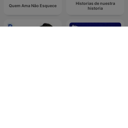
Historias de nuestra
Quem Ama Não Esquece
historia
安住紳一郎の日曜天国
De Jortcast