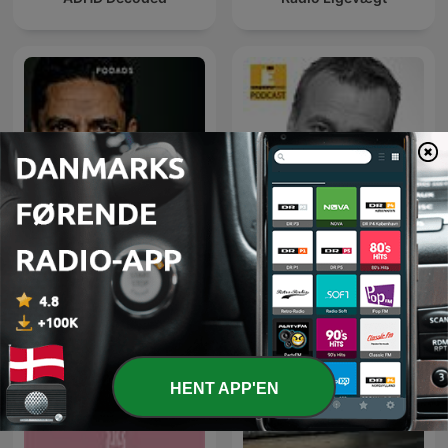
ADHD & Autisme Podcast
Nøglen til din hjerne
med Manu Sareen
HENT APP'EN