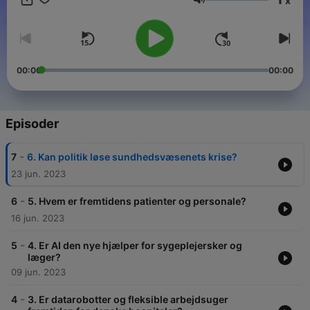
x
der er ikke hænder nok, og det virker som om, at vi har plukket
Lydstyrke
alle de lavthængende frugter i effektiviseringens navn.
Spørgsmålet er: hvor er vi på vej hen? Og hvordan sikrer vi os,
at sundhedsvæsenet også om 20 år i 2043 fungerer
tilfredsstillende.
00:00
00:00
Episoder
-
7
6. Kan politik løse sundhedsvæsenets krise?
23 jun. 2023
-
6
5. Hvem er fremtidens patienter og personale?
16 jun. 2023
-
5
4. Er AI den nye hjælper for sygeplejersker og
læger?
09 jun. 2023
-
4
3. Er datarobotter og fleksible arbejdsuger