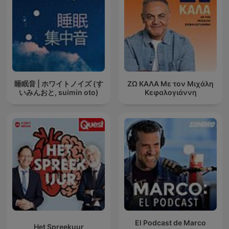
睡眠音 | ホワイトノイズ (す
ΖΩ ΚΑΛΑ Με τον Μιχάλη
いみんおと, suimin oto)
Κεφαλογιάννη
El Podcast de Marco
Het Spreekuur