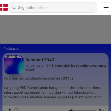
Podcasts
Sundhed 2043
Netcompany
|
7 - 6. Kan politik løse sundhedsvæsenets
krise?
Hvordan ser sundhedsvæsenet ud i 2043?
Læge og PhD Søren Lunde har gennem sin kliniske karriere
interesseret sig meget for, hvordan vi med teknologi kan
forbedre vores sundhedsvæsen og vores patientbehandling.
Sundhedsvæsenet kaldes ofte for en brændende platform -
1