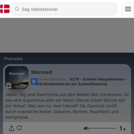
Podcasts
Sternzeit
Deutschlandfunk
|
4276 - Schöner Morgenhimmel -
Die Mondsichel vor der Sonnenfinsternis
Jeden Tag eine Geschichte aus den Weiten des Universums. Ist
das eine Supernova oder der Mars? Warum toben Stürme auf
der Venus? Was war vor dem Urknall? Die Sternzeit streift
durch kosmische Nebel, Galaxien, Mythen, Raumfahrt und
Astrophysik.
1
x
Lydstyrke