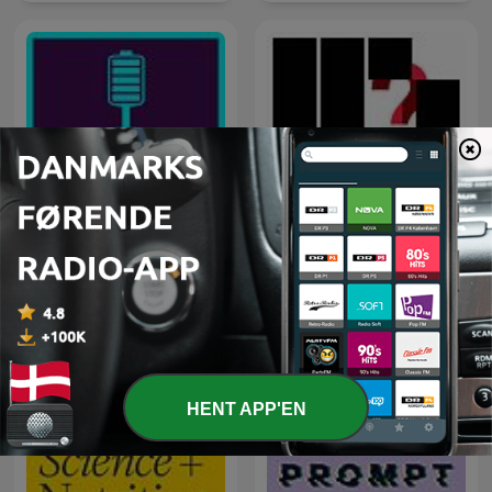
Geladen - der
Batteriepodcast zur
Ingen dumme spørgsmål
Energiewende
HENT APP'EN