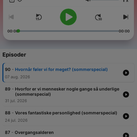
x
hverdagen – fra affaldssortering til stjernetåger. Undervejs
Lydstyrke
serverer vi sidevogne og shots af indslag, interviews og
reportager.
Skål – og god fredag!
00:00
00:00
Podcasten er produceret med støtte fra LEO Fondet.
Episoder
-
90
Hvornår føler vi for meget? (sommerspecial)
07 aug. 2026
-
89
Hvorfor er vi mennesker nogle gange så underlige
(sommerspecial)
31 jul. 2026
-
88
Vores fantastiske personlighed (sommerspecial)
24 jul. 2026
-
87
Overgangsalderen