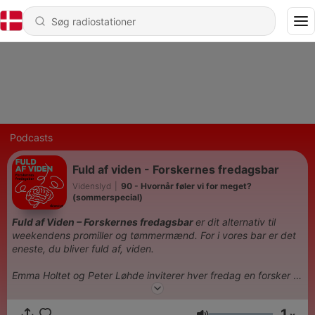
Podcasts
Fuld af viden - Forskernes fredagsbar
Videnslyd
|
90 - Hvornår føler vi for meget?
(sommerspecial)
Fuld af Viden – Forskernes fredagsbar
er dit alternativ til
weekendens promiller og tømmermænd. For i vores bar er det
eneste, du bliver fuld af, viden.
Emma Holtet og Peter Løhde inviterer hver fredag en forsker i
studiet for at fejre starten på weekenden.
Sammen forsøger de
at blive klogere på noget af det, der optager os alle sammen i
1