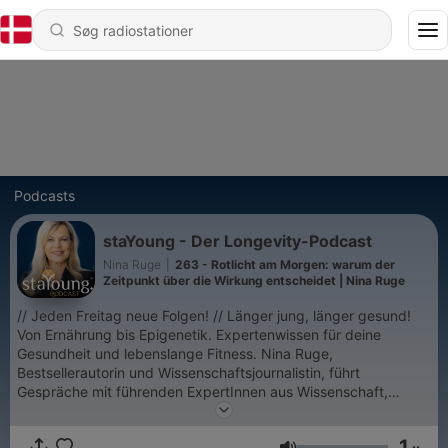
Podcasts
staYoung - Der Longevity-Podcast
Nina Ruge
|
263 - Rotlicht am Morgen: warum der
Zeitpunkt über die Wirkung entscheidet | Nina Ruge
// Jeden Freitag neue Folgen! // Länger jung, länger gesund!
Von Ernährung bis Epigenetik. Expertenwissen für deine
Gesundheit und lebenslange Fitness. Nina Ruge,
Bestsellerautorin und Wissenschaftsjournalistin, führt
Gespräche mit führenden ExpertInnen aus Wissenschaft,
Forschung und aus Longevity-Unternehmen der Zukunft.
Gesunde Langlebigkeit ist der Megatrend im Hinblick auf
1