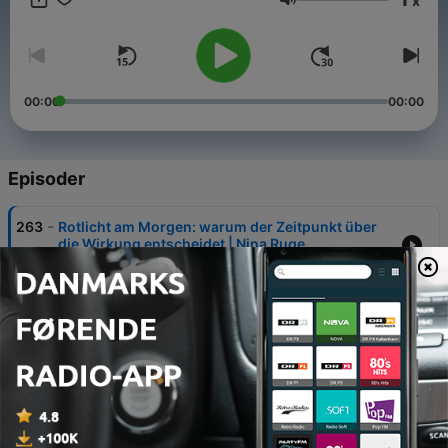
x
Prävention, personalisierte Medizin und Technology
Lydstyrke
00:00
00:00
Episoder
-
263
Rotlicht am Morgen: warum der Zeitpunkt über
die Wirkung entscheidet | Nina Ruge
07 aug. 2026
-
262
Nachruf Daniela Grob
04 aug. 2026
-
261
Cannabis: Wie süchtig macht es wirklich? | Nina
Ruge
31 jul. 2026
-
260
Allergie, Asthma, Neurodermitis: immer