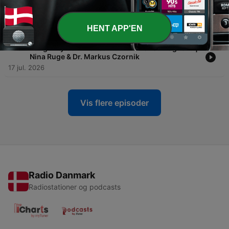
schlimmer, wieso? Top-Umweltmedizinerin klärt
auf | Nina Ruge
24 jul. 2026
HENT APP'EN
-
259
Longevity beim Hausarzt - wie viel ist möglich? |
Nina Ruge & Dr. Markus Czornik
17 jul. 2026
Vis flere episoder
Radio Danmark
Radiostationer og podcasts