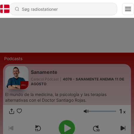
Podcasts
Sanamente
Caracol Pódcast
|
4076 - SANAMENTE ANEMIA 11 DE
AGOSTO
El mundo de la medicina, la psicología y las terapias
alternativas con el Doctor Santiago Rojas.
1
x
Lydstyrke