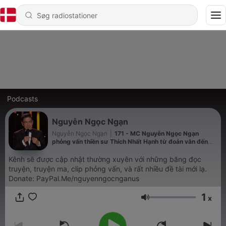
Podcasts
Nguyễn Ngọc Ngạn
Nguyễn Ngọc Ngạn
|
171 - MC Nguyễn Ngọc Ngạn
phỏng vấn thiền sư Thích Nhất Hạnh từ đoản văn đến
bạn nhạc "Bông Hồng Cài Áo"
Kênh sẽ được cập nhật thường xuyên với những băng đọc
truyện, truyện ma, clip phỏng vấn, và rất nhiều đề tài mới lạ.
Donate: PayPal.Me/nguyenngocnganus
1
x
Lydstyrke