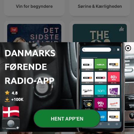
Vin for begyndere
Sørine & Kærligheden
Det sidste måltid
The97sPodcast
HENT APP'EN