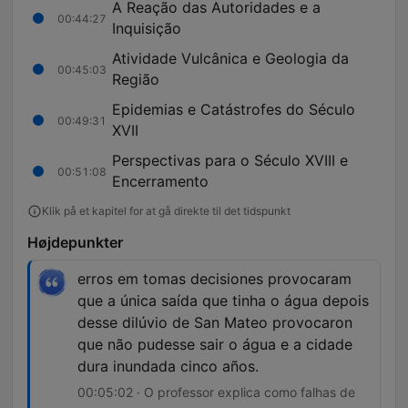
A Reação das Autoridades e a
00:44:27
Inquisição
Atividade Vulcânica e Geologia da
00:45:03
Região
Epidemias e Catástrofes do Século
00:49:31
XVII
Perspectivas para o Século XVIII e
00:51:08
Encerramento
Klik på et kapitel for at gå direkte til det tidspunkt
Højdepunkter
erros em tomas decisiones provocaram
que a única saída que tinha o água depois
desse dilúvio de San Mateo provocaron
que não pudesse sair o água e a cidade
dura inundada cinco años.
00:05:02 · O professor explica como falhas de