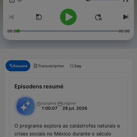
x
Lydstyrke
00:00
00:00
Resumé
Transskription
Søg
Episodens resumé
Varighed
Udgivet
1:00:07
28 jul. 2026
O programa explora as catástrofes naturais e
crises sociais no México durante o século