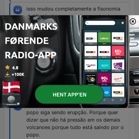
isso mudou completamente a fisonomia
do Virreinato, porque de repente vieron
que esse povo dócil, esse povo sumiço,
esse povo que sacava a custodia da igreja
e todo mundo se arrodalhava, que tocava
a campanha onde ia passar o sacerdote e
todo mundo se arrodalhava, já não lhes
importou, tinham hambre, tinham hambre.
00:41:31 · O narrador explica como a fome
extrema alterou o comportamento social e a
obediência da população perante as autoridades
coloniais.
HENT APP'EN
o melhor que nos pode passar é que o
popo siga sendo erupção. Porque quer
dizer que não há pressão em os demais
volcanoes porque tudo está saindo por o
popo.