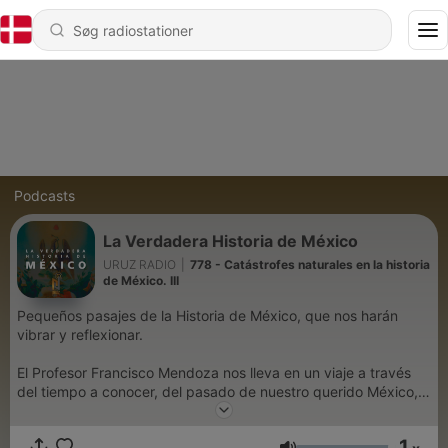
Podcasts
La Verdadera Historia de México
URUZ RADIO
|
778 - Catástrofes naturales en la historia
de México. III
Pequeños pasajes de la Historia de México, que nos harán
vibrar y reflexionar.
El Profesor Francisco Mendoza nos lleva en un viaje a través
del tiempo a conocer, del pasado de nuestro querido México,
hechos históricos poco conocidos.
1