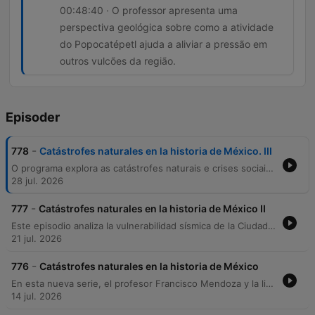
00:48:40 · O professor apresenta uma
perspectiva geológica sobre como a atividade
do Popocatépetl ajuda a aliviar a pressão em
outros vulcões da região.
Episoder
-
778
Catástrofes naturales en la historia de México. III
O programa explora as catástrofes naturais e crises sociais no México durante o século XVII, detalhando eventos como o dilúvio de San Mateo, a atividade vulcânica do Popocatépetl e os impactos climáticos na Armada Invencível espanhola. O episódio também aborda as consequências da consanguinidade na dinastia Habsburgo e as tensões geopolíticas do período virreinal. A narrativa conecta fenômenos naturais à história política, discutindo como naufrágios preservaram tesouros arqueológicos e como a fome e o aumento de impostos desencadearam revoltas populares, como o motim de 1692. O debate encerra-se refletindo sobre as epidemias e a severidade dos eventos naturais que moldaram a região.
28 jul. 2026
-
777
Catástrofes naturales en la historia de México II
Este episodio analiza la vulnerabilidad sísmica de la Ciudad de México y su compleja historia de desastres naturales. Se explora cómo la construcción sobre un lecho lacustre y la alteración de los sistemas de ingeniería prehispánicos tras la conquista derivaron en crisis sanitarias, inundaciones catastróficas como el Diluvio de San Mateo y epidemias devastadoras que diezmaron la población. Además, se contrastan las cosmovisiones sobre elementos como el color negro y se examinan los presagios descritos en los códices. El recorrido culmina con el impacto de los terremotos históricos en la estabilidad del suelo y la leyenda de un misterioso hallazgo en las catacumbas de la Catedral.
21 jul. 2026
-
776
Catástrofes naturales en la historia de México
En esta nueva serie, el profesor Francisco Mendoza y la licenciada Doris exploran cómo las catástrofes naturales han moldeado la historia de México. A través de un análisis científico e histórico, se examina el impacto de fenómenos como la erupción del volcán Xitle, el deslave del Peñón Viejo y los sismos en el asentamiento de civilizaciones y la arquitectura mesoamericana. El episodio también aborda las adaptaciones humanas ante desastres naturales, desde obras hidráulicas de Nezahualcóyotl hasta la resistencia sísmica en Oaxaca. Finalmente, se reflexiona sobre las crisis demográficas provocadas por sequías y epidemias tras la conquista, concluyendo con una dinámica de preguntas y respuestas para la audiencia.
14 jul. 2026