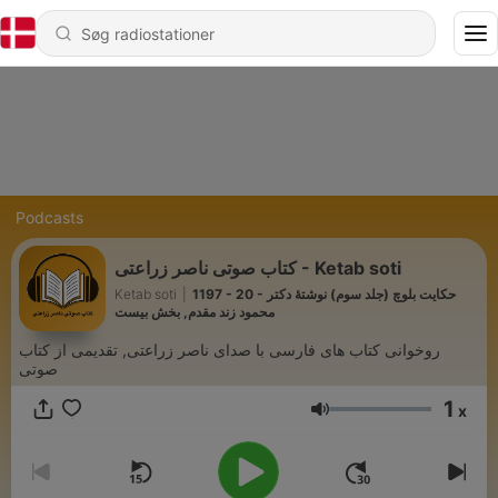
Podcasts
کتاب صوتی ناصر زراعتی - Ketab soti
1197 - 20 - حکایت بلوچ (جلد سوم) نوشتۀ دکتر
|
Ketab soti
محمود زند مقدم, بخش بیست
روخوانی کتاب های فارسی با صدای ناصر زراعتی, تقدیمی از کتاب
صوتی
1
x
Lydstyrke