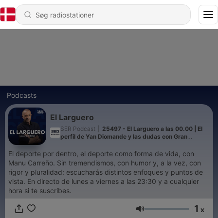
Podcasts
El Larguero
SER Podcast
|
25497 - El Larguero a las 00.00 | El
perfil de Yan Diomande y las dudas con Gran
Canaria como sede para el Mundial 2030
El deporte por dentro, el deporte como forma de vida, con
Manu Carreño. Sin tremendismos, con humor y, a la vez, con
rigor y pluralidad: escucharás distintos enfoques y puntos de
vista. En directo de lunes a viernes a las 23:30 y a cualquier
hora si te suscribes.
1
x
Lydstyrke