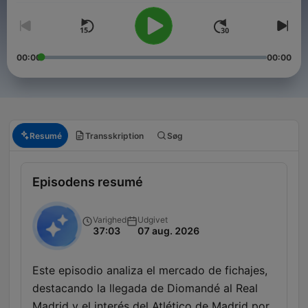
00:00
00:00
Resumé
Transskription
Søg
Episodens resumé
Varighed
Udgivet
37:03
07 aug. 2026
Este episodio analiza el mercado de fichajes,
destacando la llegada de Diomandé al Real
Madrid y el interés del Atlético de Madrid por