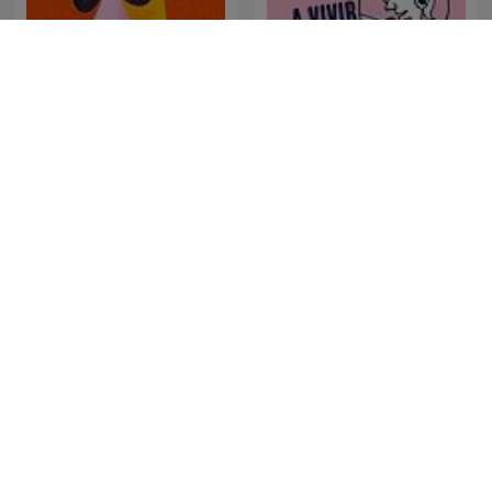
Humor en la Cadena SER
A vivir que son dos días
Hora 25
La Ventana