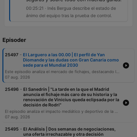
00:25:21 · Inés Bergua describe el estado de
ánimo del equipo tras la prueba de control.
Episoder
-
25497
El Larguero a las 00.00 | El perfil de Yan
Diomande y las dudas con Gran Canaria como
sede para el Mundial 2030
Este episodio analiza el mercado de fichajes, destacando la llegada de Diomandé al Real Madrid y el interés del Atlético de Madrid por Cuti Romero y Kang In-li. También se repasa la situación financiera del Sevilla FC y los planes de reforma para el Estadio Gran Canaria de cara al Mundial 2030. Además, se aborda la actualidad de MotoGP con Marc Márquez y una entrevista exclusiva con la seleccionadora Alejandra Quereda y la capitana Inés Bergua sobre la preparación del equipo de gimnasia rítmica para el Mundial de Frankfurt y su camino hacia Los Ángeles 2028.
07 aug. 2026
-
25496
El Sanedrín | "La tarde en la que el Madrid
anuncia el fichaje más caro de su historia y la
renovación de Vinicius queda eclipsada por la
decisión de Rodri"
El episodio analiza el impacto mediático y deportivo de la decisión de Rodri de rechazar una oferta del Real Madrid para unirse al FC Barcelona. Se debate cómo este movimiento posiciona al Barça bajo el mando de Hansi Flick como un equipo con identidad clara y capacidad de liderazgo, frente a un Real Madrid que apuesta por la potencia ofensiva con fichajes como Diomandé y el regreso inesperado de José Mourinho al banquillo. La conversación explora las similitudes entre la temporada actual y la era de 2010, comparando las estructuras de ambos clubes y el papel estratégico de los centrocampistas. También se aborda la incertidumbre en el Real Madrid ante la falta de un mediocentro organizador tras la pérdida del jugador español.
07 aug. 2026
-
25495
El Análisis | Dos semanas de negociaciones,
una oferta irrechazable y otra decisión