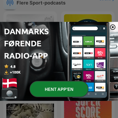
Flere Sport-podcasts
Det Hvide Snit - en
BrøndbyLyd
podcast om AGF
HENT APP'EN