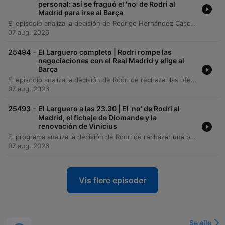
personal: así se fraguó el 'no' de Rodri al
Madrid para irse al Barça
El episodio analiza la decisión de Rodrigo Hernández Cascante, conocido como Rodri, de rechazar una oferta del Real Madrid para unirse al FC Barcelona. A través de la información proporcionada por el agente del jugador, Pablo Barquero, se detalla que el club blanco realizó una propuesta muy competitiva y mantuvo negociaciones serias tras la victoria de España en el Mundial, destacando el trato respetuoso recibido por parte de la directiva madrileña. A pesar del interés y la apuesta económica del Real Madrid, Rodri ha optado por la propuesta del conjunto blaugrana. El programa también aborda la complejidad de la operación debido al vínculo contractual del jugador con el Manchester City, señalando que cualquier movimiento requiere un acuerdo entre los clubes, dado que el futbolista no posee una cláusula de rescisión.
07 aug. 2026
-
25494
El Larguero completo | Rodri rompe las
negociaciones con el Real Madrid y elige al
Barça
El episodio analiza la decisión de Rodri de rechazar las ofertas del Real Madrid y el PSG para negociar su traspaso al FC Barcelona, un movimiento que podría alcanzar los 60 millones de euros. Se repasan también otros movimientos clave en el mercado, como la renovación de Vinicius Jr. con el Real Madrid hasta 2032 y el histórico fichaje de Diomandé por el club blanco. Además, se abordan temas de actualidad deportiva internacional, desde el impacto comercial de Kang-in Lee en Corea del Sur y las prioridades de fichajes del Atlético de Madrid, hasta la situación económica del Sevilla y los preparativos de la selección de gimnasia rítmica para el Mundial de Frankfurt.
07 aug. 2026
-
25493
El Larguero a las 23.30 | El 'no' de Rodri al
Madrid, el fichaje de Diomande y la
renovación de Vinicius
El programa analiza la decisión de Rodri de rechazar una oferta competitiva del Real Madrid para priorizar el proyecto deportivo del FC Barcelona, detallando las negociaciones pendientes con el Manchester City y el impacto táctico que esto tendrá en la temporada 2026. Asimismo, se aborda la renovación de Vinicius Junior con el Real Madrid hasta 2032, el posible regreso de Mourinho al club blanco y la polémica gestión de mercado tras el histórico y costoso fichaje de Diomandé por 140 millones de euros.
07 aug. 2026
Vis flere episoder
Se alle