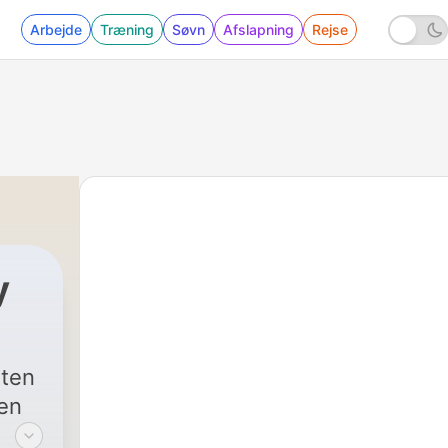
Arbejde
Træning
Søvn
Afslapning
Rejse
y
sten
en