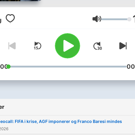
Med rødder i international
topfodbold inviterer de bå
Lydstyrke
sportens største profiler o
markante personligheder f
erhverv og ledelse ind til
ærlige og ufiltrerede samtal
:00
00
Her handler det ikke kun 
sport – men om pres,
beslutninger, succes,
modgang og livet efter
er
karrieren.
eocall: FIFA i krise, AGF imponerer og Franco Baresi mindes
 2026