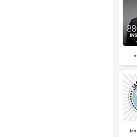
In
Jao