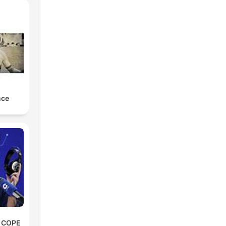
nce
e COPE