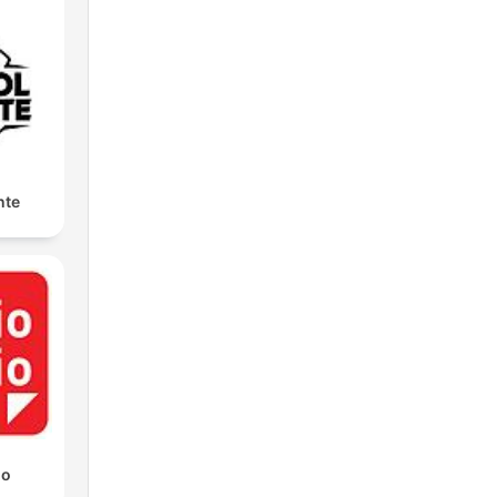
nte
io