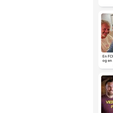
En FCK
og en 