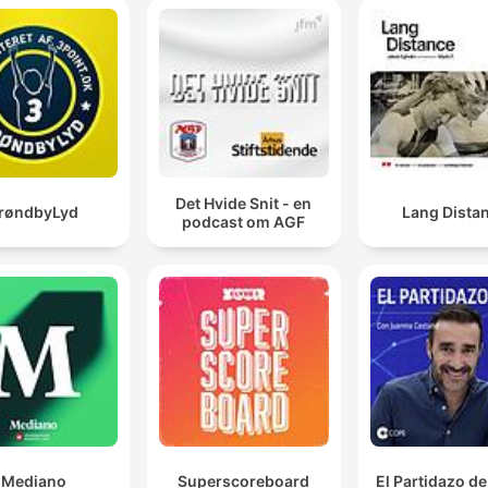
Det Hvide Snit - en
røndbyLyd
Lang Dista
podcast om AGF
Mediano
Superscoreboard
El Partidazo d