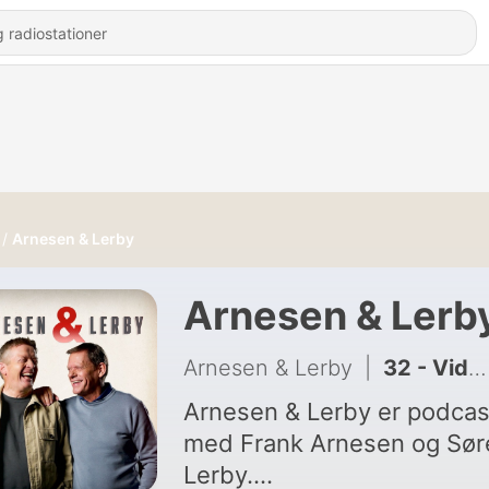
Arnesen & Lerby
Arnesen & Lerb
Arnesen & Lerby
|
32 - Videocall: FIFA i krise, AGF imponerer og Franco Baresi mindes
Arnesen & Lerby er podca
med Frank Arnesen og Sør
Lerby.