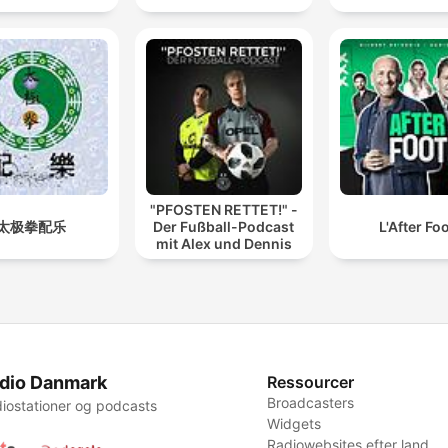
"PFOSTEN RETTET!" -
太极拳配乐
Der Fußball-Podcast
L'After Fo
mit Alex und Dennis
dio Danmark
Ressourcer
Broadcasters
iostationer og podcasts
Widgets
Radiowebsites efter land