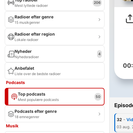
206
Mest lyttede radioer
Radioer efter genre
15 musikgenrer
Radioer efter region
Lokale radioer
Nyheder
4
Nyhedsradioer
00
Anbefalet
Liste over de bedste radioer
Podcasts
Top podcasts
50
Mest populære podcasts
Episod
Podcasts efter genre
18 emnegenrer
-
32
Vid
Musik
03 aug.