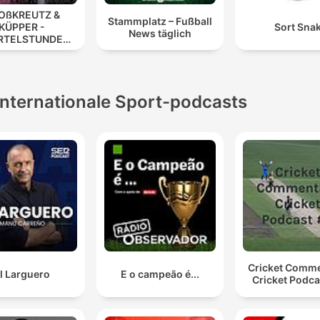
OßKREUTZ &
Stammplatz – Fußball
KÜPPER -
Sort Sna
News täglich
RTELSTUNDE
FUSSBALL
Internationale Sport-podcasts
Cricket Comm
l Larguero
E o campeão é...
Cricket Podca