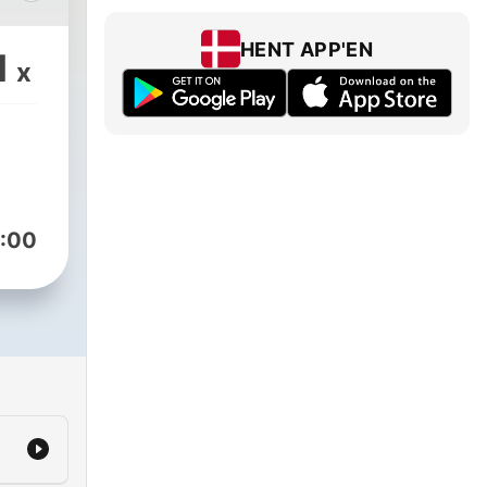
HENT APP'EN
1
x
de
g
ra
er.
:00
om