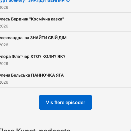
урт Воннегут ЗНАЙДИ МЕНІ МРІЮ
 2026
лесь Бердник "Космічна казка"
 2026
лександра Іва ЗНАЙТИ СВІЙ ДІМ
 2026
лора Флетчер ХТО? КОЛИ? ЯК?
 2026
Олена Бельська ПАННОЧКА ЯГА
 2026
Vis flere episoder