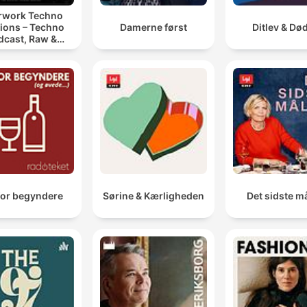
rwork Techno
ions – Techno
Damerne først
Ditlev & Dø
dcast, Raw &
notic Techno
Mixes
for begyndere
Sørine & Kærligheden
Det sidste må