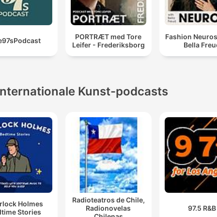
PORTRÆT med Tore
Fashion Neuros
e97sPodcast
Leifer - Frederiksborg
Bella Fre
Internationale Kunst-podcasts
Radioteatros de Chile,
rlock Holmes
Radionovelas
97.5 R&B
time Stories
Chilenas