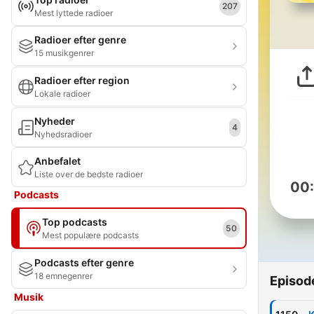
207
Mest lyttede radioer
Radioer efter genre
15 musikgenrer
Radioer efter region
Lokale radioer
Nyheder
4
Nyhedsradioer
Anbefalet
Liste over de bedste radioer
00
Podcasts
Top podcasts
50
Mest populære podcasts
Podcasts efter genre
18 emnegenrer
Episod
Musik