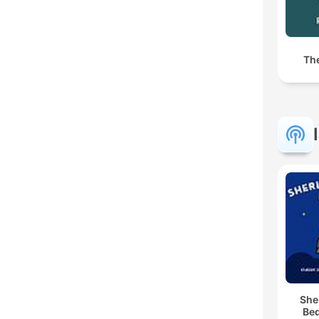
Th
She
Bed