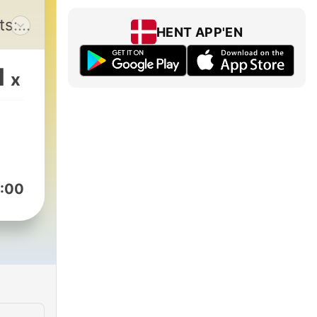
ts:
HENT APP'EN
дія
1
x
el/home/DylBD04?
.
:00
ою.
від