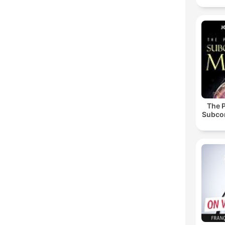
The 
Subco