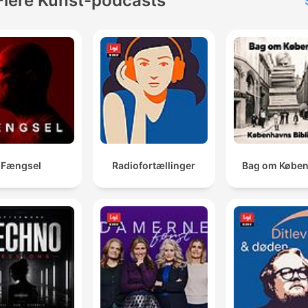
Flere Kunst-podcasts
Fængsel
Radiofortællinger
Bag om Købe