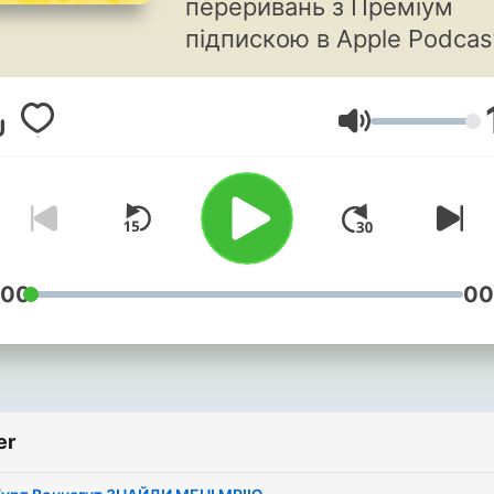
переривань з Преміум
підпискою в Apple Podcas
https://bit.ly/a-kalidor Сту
Калідор: АУДІОКНИГИ - З
Lydstyrke
КАЛІДОРУ!
https://tydyvy.com/chann
key=181 Слава Україні! Студія
Химера Слухай найкраще
Українською. Світові
бестселери, класика,
:00
00
фантастика, детективи та
містика українською мов
Добірні аудіокниги з
професійним озвученням 
er
найкращих студій і
найкращих голосів.