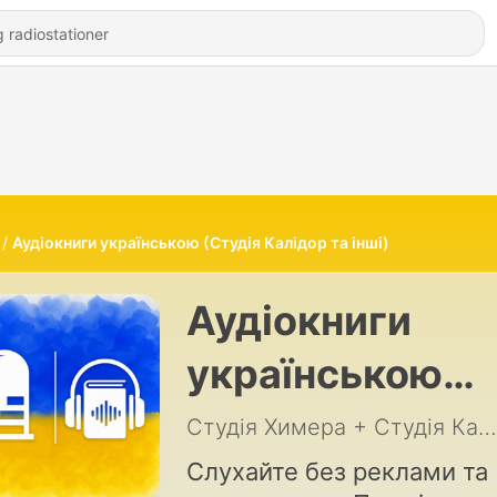
Аудіокниги українською (Студія Калідор та інші)
Аудіокниги
українською
(Студія Калідо
Студія Химера + Студія Калідор
та інші)
Слухайте без реклами та