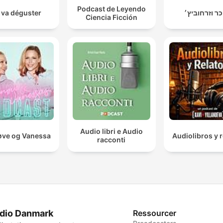
Podcast de Leyendo
 va déguster
כר וזרחוביץ׳
Ciencia Ficción
Audio libri e Audio
ve og Vanessa
Audiolibros y r
racconti
dio Danmark
Ressourcer