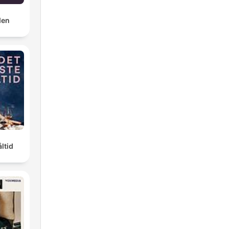
den
ltid