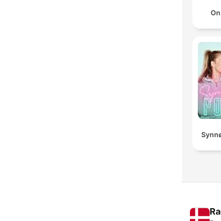
On
Synnø
Ra