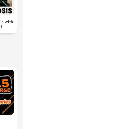
is with
ud