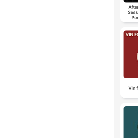
Afte
Sess
Po
Hyp
Vin 