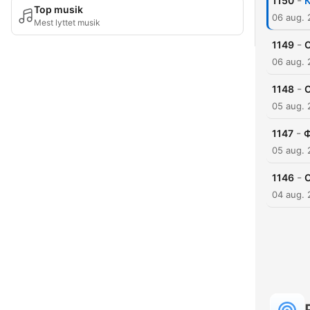
-
1150
К
Top musik
06 aug.
Mest lyttet musik
-
1149
О
06 aug.
-
1148
О
05 aug.
-
1147
Ф
05 aug.
-
1146
04 aug.