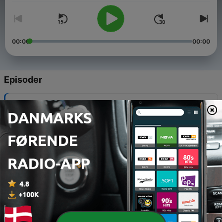
00:00
00:00
Episoder
-
26
02-Acappella: بی‌وسیله
02 jan. 2026
-
25
10-Fiction #2: ملودرام
10 jan. 2026
-
24
03- Analog: آنالوگ
03 jan. 2026
-
23
09-Fiction #1: درام
09 jan. 2026