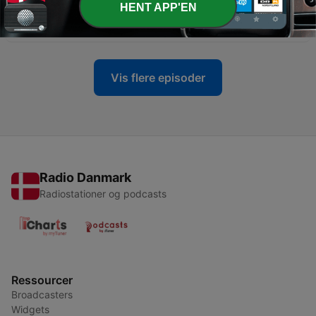
HENT APP'EN
-
22
16-thyself: خودت
16 jan. 2026
Vis flere episoder
Radio Danmark
Radiostationer og podcasts
Ressourcer
Broadcasters
Widgets