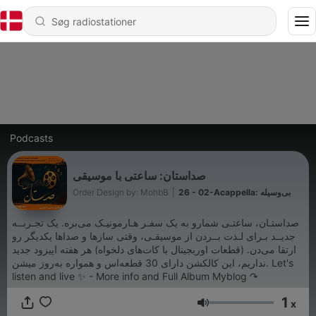
Podcasts
صداستان: ساعتی با موسیقی
Order Design by: MohbB
|
26 - 02-Acappella: بی‌وسیله
صداستـان، ساعتـی شمارو به یک سفـر هـارمونیـک می‌بره. یک تجـربــه
جدیــد بـرای لـذت بــردن از موسیقـی، وقتی سازها و صداها یکدیگر رو
ارتقا می‌دن. (قطعات اوریجینال با کات‌های دلخواه) هر هفته اپیزود جدید
نداریم، این کالکشن دارای 30 قطعه‌اس و همواره به‌روز میشن. Let's
listen and live ✨ - More info and Full Album Myblog ↷
1
x
Lydstyrke