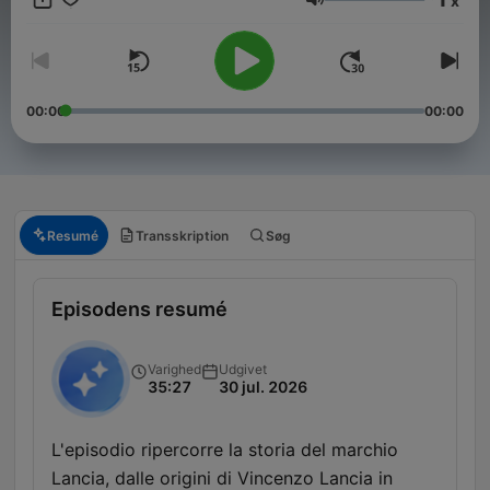
x
Lydstyrke
00:00
00:00
Resumé
Transskription
Søg
Episodens resumé
Varighed
Udgivet
35:27
30 jul. 2026
L'episodio ripercorre la storia del marchio
Lancia, dalle origini di Vincenzo Lancia in