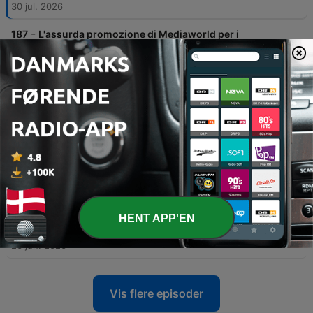
30 jul. 2026
-
187
L'assurda promozione di Mediaworld per i
mondiali 2006
L'episodio esplora la storia di MediaMarkt, dalle sue origini in Germania alla nascita di MediaWorld in Italia. Il racconto segue l'evoluzione del marchio da modello basato su prezzi bassi a leader di mercato capace di affrontare la concorrenza con strategie di marketing innovative. L'analisi si concentra sull'evoluzione delle campagne promozionali, partendo dal celebre azzardo calcolato del Mondiale 2006 fino alle successive variazioni strategiche volte a gestire i costi assicurativi e le metriche legate ai risultati della nazionale.
16 jul. 2026
-
186
WWF | Il battito della Natura
L'episodio narra la genesi del WWF, partendo dall'incontro trasformativo di Fulco Pratesi con un'orsa in Anatolia, che lo portò ad abbandonare la caccia per la fotografia naturalistica e contribuire alla nascita del WWF Italia. Attraverso la scoperta di specie rare nella laguna di Orbetello, l'organizzazione si è evoluta da piccolo gruppo di appassionati a forza globale. Il racconto ripercorre l'evoluzione del WWF Italia, evidenziando campagne iconiche come i Panda Club e l'impegno per la protezione di specie come il cervo sardo. L'associazione ha influenzato la coscienza ambientale italiana fino a ottenere il riconoscimento della tutela dell'ambiente nella Costituzione Italiana.
06 jul. 2026
-
185
KFC | Pt.4 | Il canto del pollo
Questo episodio narra l'ascesa e la lotta di Harlan Sanders, il creatore del brand KFC, descrivendo il suo viaggio attraverso l'America per vendere la sua ricetta e il conflitto con la nuova proprietà dopo la vendita dell'azienda. Il racconto esplora l'espansione globale della catena, con un focus particolare sull'apertura del primo ristorante in Cina nel 1987 e sulla gestione delle crisi comunicative e delle controversie legate alla filiera industriale.
26 jun. 2026
-
184
KFC | Pt 3 | Il colonnello
HENT APP'EN
L'episodio esplora la vita e l'ascesa di Harland Sanders, il fondatore di KFC, partendo da un violento scontro a fuoco nel Kentucky del 1931. Attraverso un viaggio nel tempo, la narrazione segue la trasformazione di un uomo tormentato da fallimenti professionali in un'icona globale del fast food, grazie alla creazione di una ricetta segreta a base di undici spezie e all'uso innovativo della pentola a pressione. La storia documenta la nascita del sistema di franchising insieme a Pete Hartman, l'invenzione del celebre secchiello di pollo e la resilienza di Sanders, che a 66 anni decise di ricominciare da zero dopo la chiusura della sua attività originale. Un racconto di determinazione che trasforma un titolo onorario in uno dei loghi più riconoscibili al mondo.
26 jun. 2026
Vis flere episoder