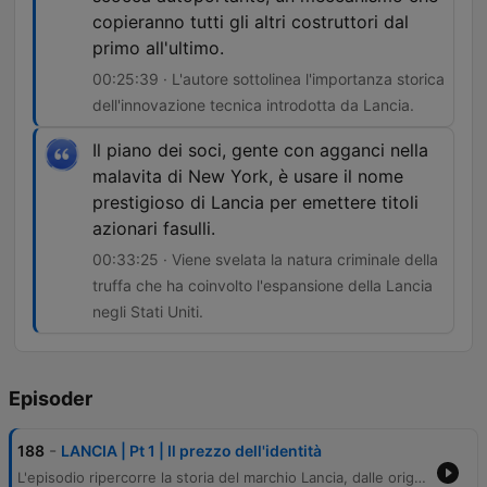
copieranno tutti gli altri costruttori dal
primo all'ultimo.
00:25:39 · L'autore sottolinea l'importanza storica
dell'innovazione tecnica introdotta da Lancia.
Il piano dei soci, gente con agganci nella
malavita di New York, è usare il nome
prestigioso di Lancia per emettere titoli
azionari fasulli.
00:33:25 · Viene svelata la natura criminale della
truffa che ha coinvolto l'espansione della Lancia
negli Stati Uniti.
Episoder
-
188
LANCIA | Pt 1 | Il prezzo dell'identità
L'episodio ripercorre la storia del marchio Lancia, dalle origini di Vincenzo Lancia in Piemonte e l'evoluzione da piccola officina a icona dell'automobilismo, caratterizzata da grandi innovazioni tecnologiche come la scocca autoportante della Lancia Lambda. Il racconto esplora anche le sfide personali e i momenti drammatici del fondatore, culminando nella scoperta di una truffa finanziaria orchestrata negli Stati Uniti che mise a rischio l'azienda e la sua espansione americana.