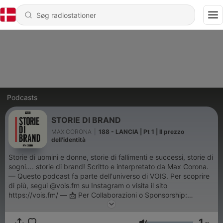
Podcasts
STORIE DI BRAND
MAX CORONA
|
188 - LANCIA | Pt 1 | Il prezzo
dell'identità
Storie di uomini e donne, storie di fallimenti e successi, storie di
sogni…. storie di brand! Scritto e interpretato da Max Corona.
— Questo podcast fa parte dell'universo di VOIS. Per scoprire
di più, segui @vois.fm su Instagram o visita il sito
https://vois.fm/ — 📩 Per Collaborazioni o Sponsorship:
sales@vois.fm
1