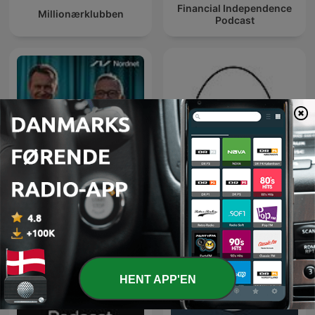
Financial Independence
Millionærklubben
Podcast
René will Rendite - Der
Investeringspodcasten
Podcast
HENT APP'EN