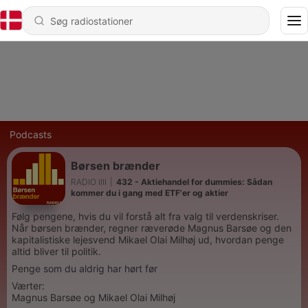
Podcasts
Børsen brænder
RADIO IIII
|
432 - Aktiehandel for dummies: Sådan
kommer du i gang med ETF'er og aktier
Følg pengene, hvis du vil forstå alt fra valg til verdenskriser.
Når børsen brænder, regner ræverøde Magnus Barsøe og den
kapitalistiske lejesvend Mikael Olai Milhøj ud, hvordan penge
altid bliver til politik.
Penge som du aldrig har hørt før
Værter:
Magnus Barsøe og Mikael Olai Milhøj