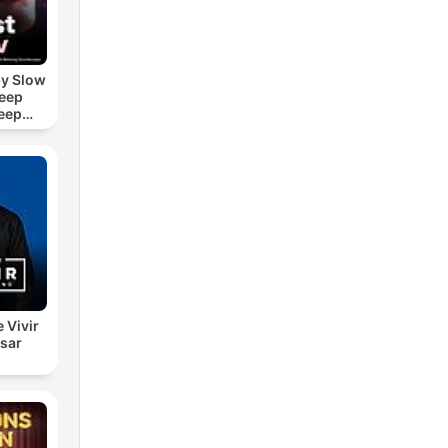
by Slow
leep
eep
e Sound
ASMR
e Vivir
esar