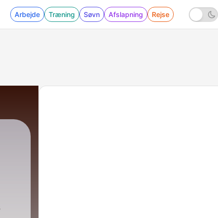
Arbejde
Træning
Søvn
Afslapning
Rejse
s