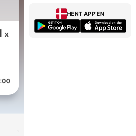
HENT APP'EN
1
x
:00