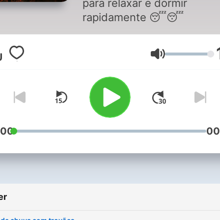
para relaxar e dormir
rapidamente 😴😴
Lydstyrke
:00
00
er