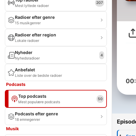
207
Mest lyttede radioer
Radioer efter genre
15 musikgenrer
Radioer efter region
Lokale radioer
Nyheder
4
Nyhedsradioer
Anbefalet
Liste over de bedste radioer
00
Podcasts
Top podcasts
50
Mest populære podcasts
Podcasts efter genre
18 emnegenrer
Episod
Musik