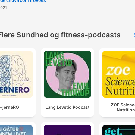
de chuva com trovões
2021
Flere Sundhed og fitness-podcasts
ZOE Scienc
HjerneRO
Lang Levetid Podcast
Nutrition