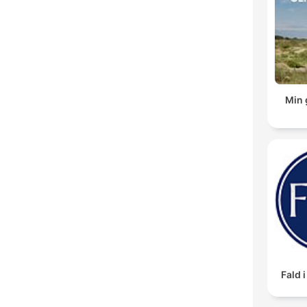
Min 
Fald 