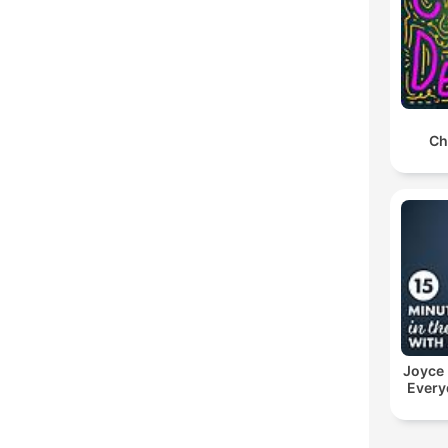
Ch
Joyce
Every