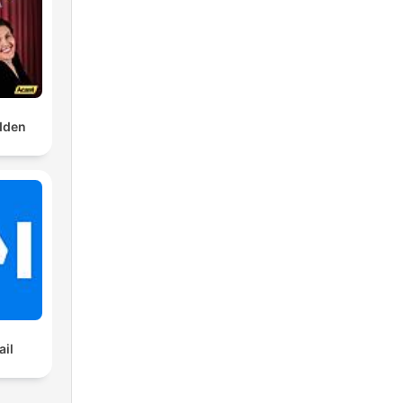
dden
ail