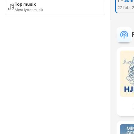
-
1
Som 
Top musik
27 feb. 
Mest lyttet musik