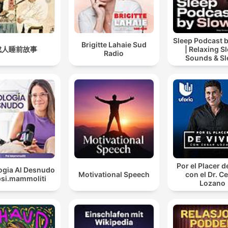
Sleep Podcast 
Brigitte Lahaie Sud
成人睡前故事
| Relaxing S
Radio
Sounds & Sl
Stories | Natur
For Sleep | 
Por el Placer d
ogia Al Desnudo
Motivational Speech
con el Dr. C
psi.mammoliti
Lozano