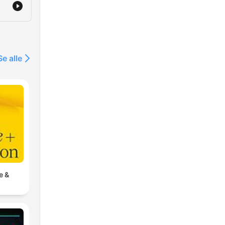
Se alle
e &