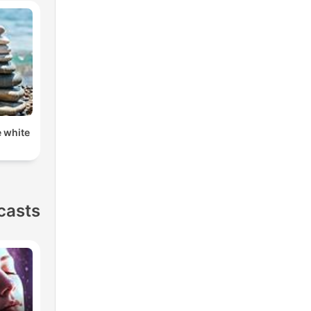
e white
casts