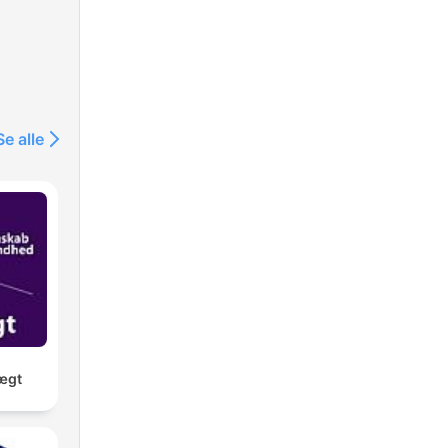
Se alle
ægt