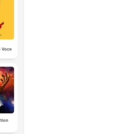
n Voce
ction
s