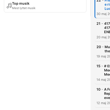
-
22
Fre
Top musik
e r
Mest lyttet musik
Luc
30 maj 2
-
21
417
417
ENE
20 maj 2
-
20
Mus
the
19 maj 2
-
15
# 0
Med
Med
14 maj 2
-
10
A F
Rep
eve
12 maj 2