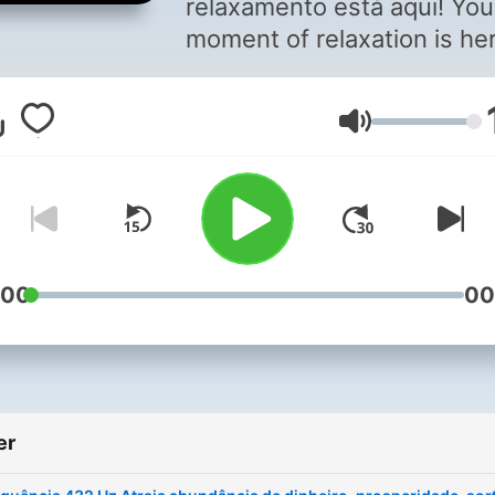
relaxamento está aqui! You
moment of relaxation is he
Lydstyrke
:00
00
er