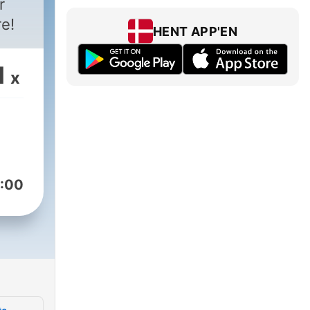
r
re!
HENT APP'EN
1
x
:00