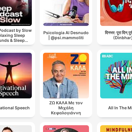
Podcast by Slow
Psicologia Al Desnudo
दिनभर: पूरा दिन,पू
elaxing Sleep
| @psi.mammoliti
(Dinbhar
unds & Sleep
s | Nature Sound
 Sleep | ASMR
ΖΩ ΚΑΛΑ Με τον
ational Speech
Μιχάλη
All In The M
Κεφαλογιάννη