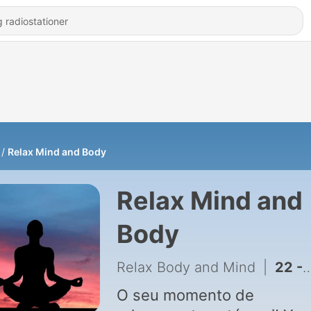
Relax Mind and Body
Relax Mind and
Body
Relax Body and Mind
|
22 - Frequência 432 Hz Atraia abundância de dinheiro, prosperidade, sorte e riqueza | Frequency 432 Hz Attract Abundance of Money Prosperity Luck & Wealth
O seu momento de