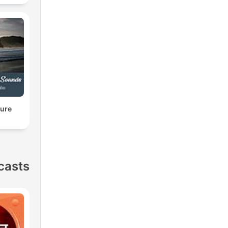
ture
casts