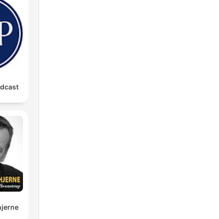
odcast
hjerne