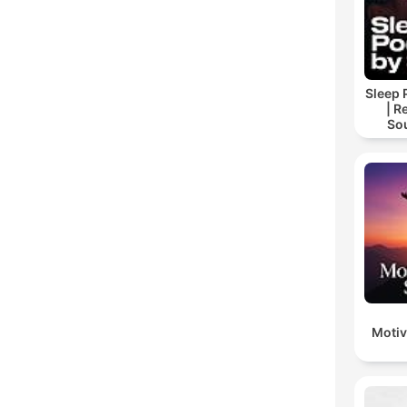
Sleep 
| R
So
Storie
For
Motiv