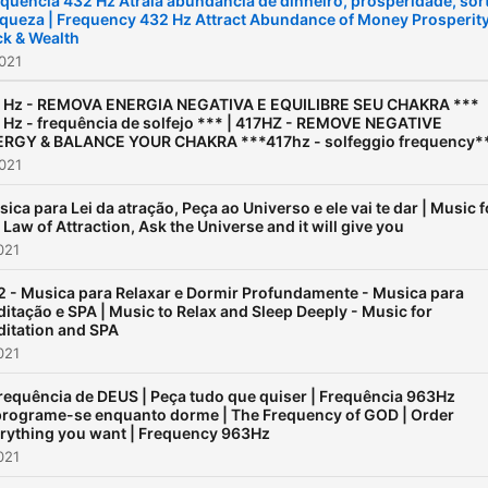
quência 432 Hz Atraia abundância de dinheiro, prosperidade, sor
iqueza | Frequency 432 Hz Attract Abundance of Money Prosperit
k & Wealth
021
 Hz - REMOVA ENERGIA NEGATIVA E EQUILIBRE SEU CHAKRA ***
 Hz - frequência de solfejo *** | 417HZ - REMOVE NEGATIVE
RGY & BALANCE YOUR CHAKRA ***417hz - solfeggio frequency*
021
ica para Lei da atração, Peça ao Universo e ele vai te dar | Music f
 Law of Attraction, Ask the Universe and it will give you
021
2 - Musica para Relaxar e Dormir Profundamente - Musica para
itação e SPA | Music to Relax and Sleep Deeply - Music for
itation and SPA
021
requência de DEUS | Peça tudo que quiser | Frequência 963Hz
rograme-se enquanto dorme | The Frequency of GOD | Order
rything you want | Frequency 963Hz
021