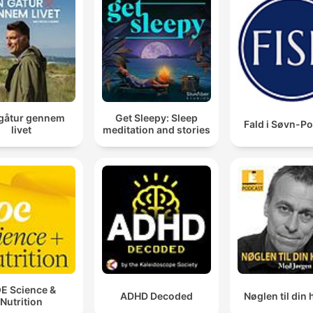
gåtur gennem
Get Sleepy: Sleep
Fald i Søvn-P
livet
meditation and stories
E Science &
ADHD Decoded
Nøglen til din 
Nutrition