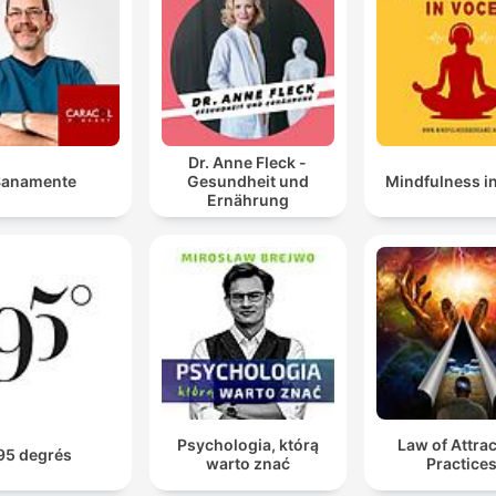
Dr. Anne Fleck -
Sanamente
Gesundheit und
Mindfulness i
Ernährung
Psychologia, którą
Law of Attra
95 degrés
warto znać
Practice