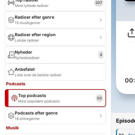
207
Mest lyttede radioer
Radioer efter genre
15 musikgenrer
Radioer efter region
Lokale radioer
Nyheder
4
Nyhedsradioer
Anbefalet
Liste over de bedste radioer
00
Podcasts
Top podcasts
50
Mest populære podcasts
Podcasts efter genre
18 emnegenrer
Episod
Musik