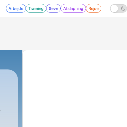
Arbejde
Træning
Søvn
Afslapning
Rejse