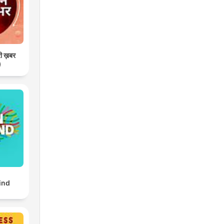
री ख़बर
)
ind