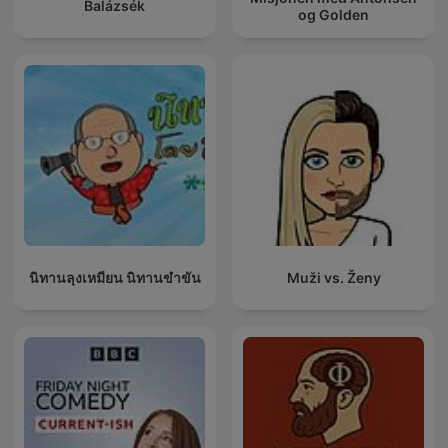
Balázsék
og Golden
นิทานลุงเหมียน นิทานขำขัน
Muži vs. Ženy