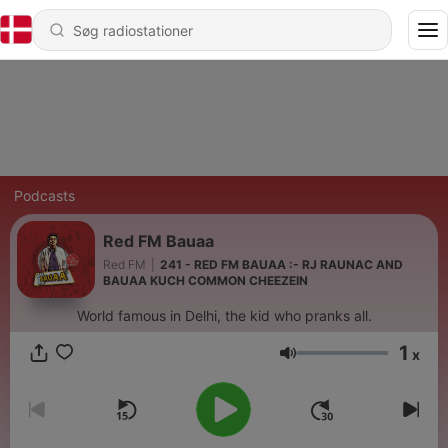
Podcasts
Red FM Bauaa
Red FM
|
241 - RED FM BAUAA :- RJ RAUNAC AND
BAUAA KUCH COMMON CHEEZEIN
World famous in Delhi, the kid who pranks all.
1
x
Lydstyrke