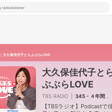
大久保佳代子とらぶぶらLOVE
大久保佳代子と
ぶぶらLOVE
TBS RADIO
|
345 - ４年間、家を隠し続ける彼
【TBSラジオ】Podcastで