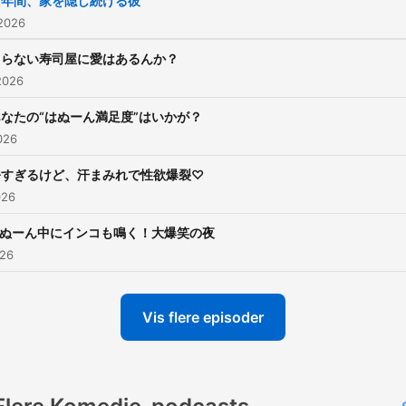
４年間、家を隠し続ける彼
 2026
回らない寿司屋に愛はあるんか？
2026
あなたの“はぬーん満足度”はいかが？
2026
暑すぎるけど、汗まみれで性欲爆裂♡
026
ぬーん中にインコも鳴く！大爆笑の夜
026
Vis flere episoder