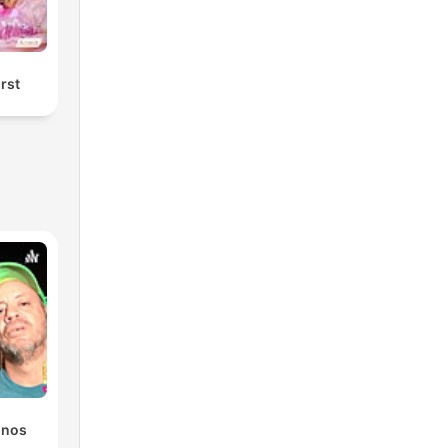
örst
onos