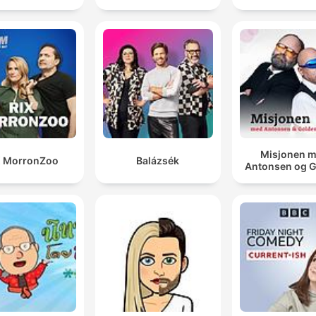
Misjonen 
X MorronZoo
Balázsék
Antonsen og 