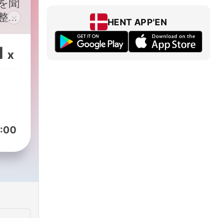
を聞
整え
HENT APP'EN
ズ、
みん
1
x
相談
まで！
協力
o/podcast/en.html
:00