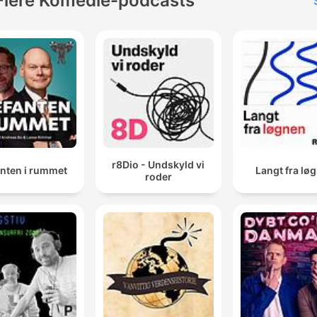
Flere Komedie-podcasts
r8Dio - Undskyld vi
anten i rummet
Langt fra lø
roder