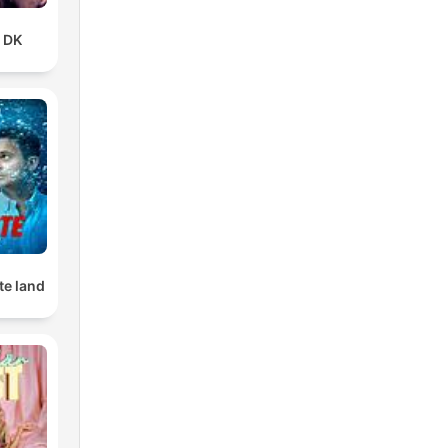
t DK
te land