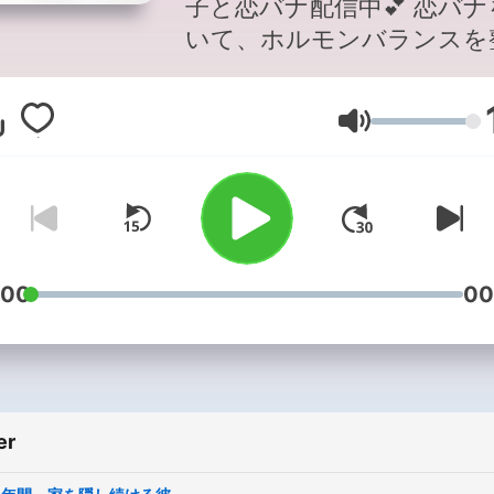
子と恋バナ配信中💕 恋バナ
いて、ホルモンバランスを
る健康番組〜マチアプ、ク
エロ、人生、遊び遊ばれ〜
Lydstyrke
なで恋愛筋肉つけてこー！
はkayoko954@tbs.co.jp
#らぶかよ 番組作りの参考のた
め、以下のアンケートにご
をお願いいたします。
https://www.tbs.co.jp/radi
:00
00
er