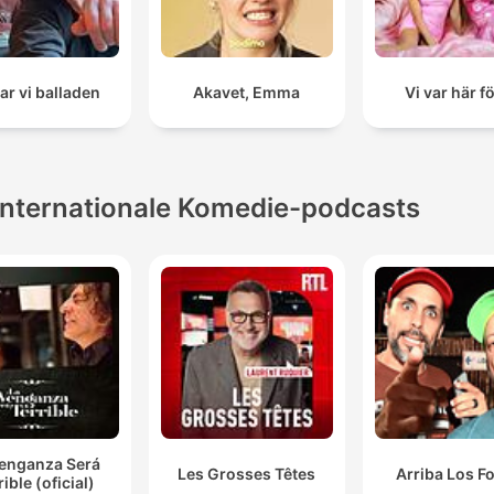
ar vi balladen
Akavet, Emma
Vi var här f
Internationale Komedie-podcasts
Venganza Será
Les Grosses Têtes
Arriba Los F
rible (oficial)