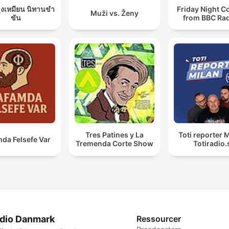
ุงเหมียน นิทานขำ
Friday Night 
Muži vs. Ženy
ขัน
from BBC Rad
Tres Patines y La
Toti reporter M
da Felsefe Var
Tremenda Corte Show
Totiradio.
dio Danmark
Ressourcer