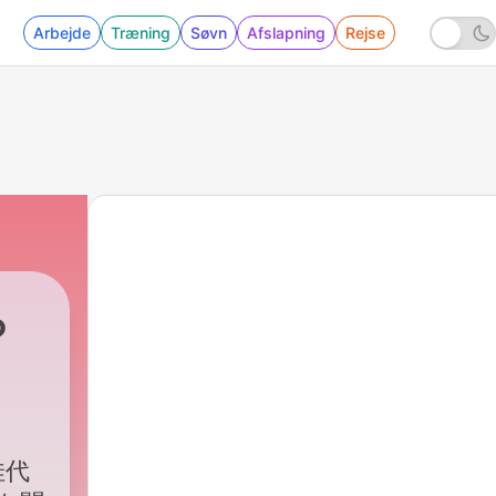
Arbejde
Træning
Søvn
Afslapning
Rejse
ら
佳代