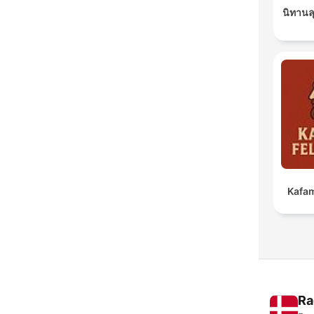
นิทานล
Kafam
Ra