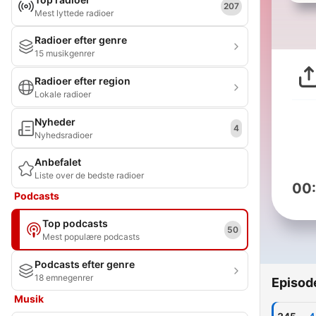
207
Mest lyttede radioer
Radioer efter genre
15 musikgenrer
Radioer efter region
Lokale radioer
Nyheder
4
Nyhedsradioer
Anbefalet
Liste over de bedste radioer
00
Podcasts
Top podcasts
50
Mest populære podcasts
Podcasts efter genre
18 emnegenrer
Episod
Musik