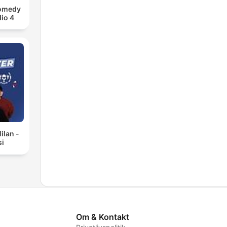
Comedy
io 4
ilan -
si
Om & Kontakt