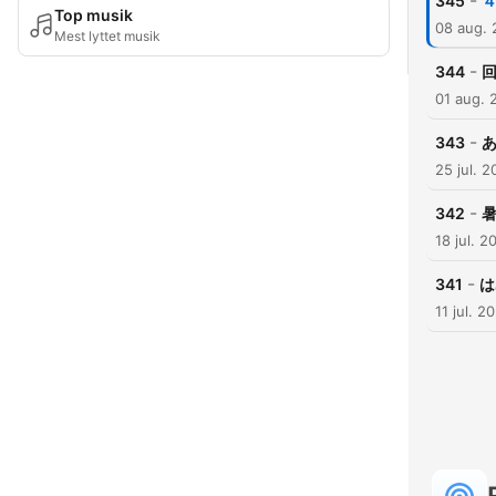
-
345
Top musik
08 aug.
Mest lyttet musik
-
344
01 aug. 
-
343
25 jul. 
-
342
18 jul. 2
-
341
は
11 jul. 2