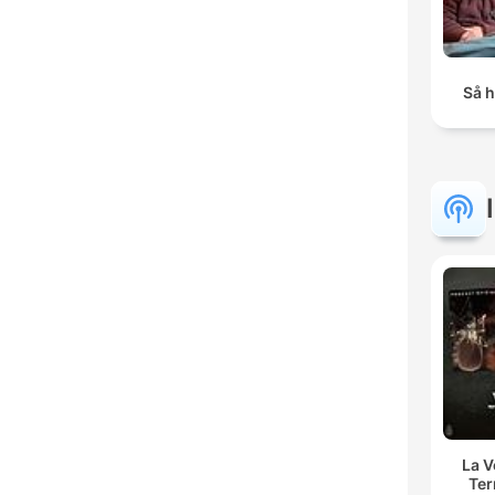
Så h
La 
Ter