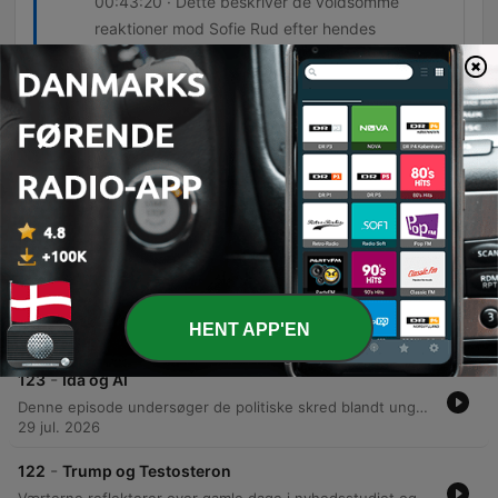
00:43:20 · Dette beskriver de voldsomme
reaktioner mod Sofie Rud efter hendes
ansættelse ved den amerikanske ambassade.
Episoder
-
125
Nyt job til Sofie og Hamas
Programmet undersøger bekymringen for politisk spin, populisme og behovet for kildekritik i en tid præget af clickbait og teknologisk udvikling. Værterne reflekterer over, hvordan ny teknologi kan skabe intellektuelle kløfter og udfordre den saglige debat. Diskussionen bevæger sig videre til de komplekse geopolitiske dynamikker i Mellemøsten, herunder Trumps plan for Gaza og de interne udfordringer i området. Afslutningsvis belyses kontroversen omkring journalist Sofie Rud og hendes nye rolle ved den amerikanske ambassade samt spørgsmål om politisk integritet.
Tue, 4 Aug 2026 17:00:00 +0000
-
124
Svømning og Skovbrande
Værterne starter med personlige emner som vægttab og frustration over dårlig etikette i lufthavne, før samtalen bevæger sig mod debatten om kønsrepræsentation i musikmagasinet Gaffa og spørgsmålet om talent versus kvoter. Derefter diskuteres de politiske konsekvenser af migrationsstrømme mod Spanien og Italien samt spændinger i Schengen-aftalen. Episoden afsluttes med en kritik af, hvordan politikere bruger følelsesladede argumenter og 'truthiness' i klimadebatten, hvilket kan skade sagens troværdighed.
HENT APP'EN
Sun, 2 Aug 2026 13:00:00 +0000
-
123
Ida og AI
Denne episode undersøger de politiske skred blandt unge vælgere, herunder Liberal Alliances fremgang og udfordringerne for Socialdemokratiet, samt hvordan digitaliseringen har fragmenteret vores fælles referenceramme. Samtalen dykker ned i generationskløfter, nostalgi og spændingerne mellem fagbevægelsen og de unge. Derudover diskuteres behovet for transparens i politiske netværk efter kritik af lukkede fora. Episoden reflekterer over kunstig intelligens' indvirkning på arbejdsmarkedet, risikoen ved for hurtig automatisering af kundeservice og de eksistentielle konsekvenser for menneskets trivsel og arbejdets betydning i et teknologisk accelererende samfund.
29 jul. 2026
-
122
Trump og Testosteron