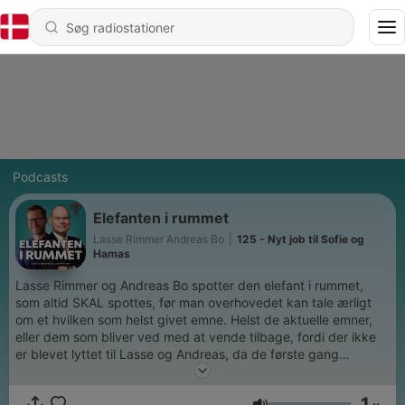
Podcasts
Elefanten i rummet
Lasse Rimmer Andreas Bo
|
125 - Nyt job til Sofie og
Hamas
Lasse Rimmer og Andreas Bo spotter den elefant i rummet,
som altid SKAL spottes, før man overhovedet kan tale ærligt
om et hvilken som helst givet emne. Helst de aktuelle emner,
eller dem som bliver ved med at vende tilbage, fordi der ikke
er blevet lyttet til Lasse og Andreas, da de første gang
spottede elefanten. Og uanset hvad emnet er - så må der
jokes med det.
1