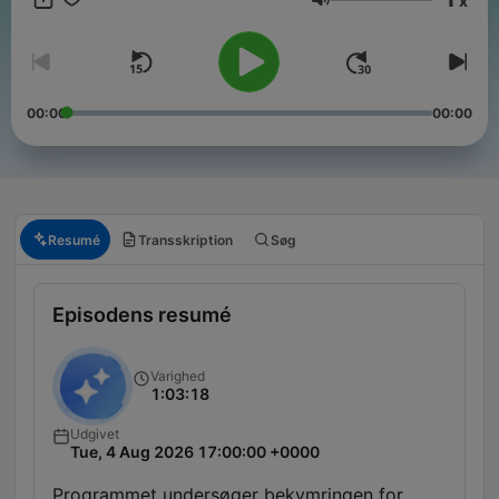
x
Lydstyrke
00:00
00:00
Resumé
Transskription
Søg
Episodens resumé
Varighed
1:03:18
Udgivet
Tue, 4 Aug 2026 17:00:00 +0000
Programmet undersøger bekymringen for