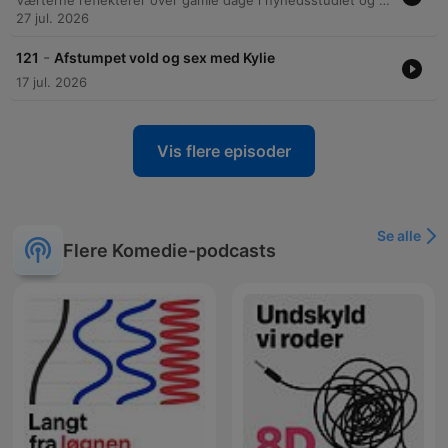
Værterne reflekterer over gamle dage i nyhedsstudiet og diskuterer alt fra personlige emner som søvnmangel til medieanbefalinger af serier og film. Episoden dykker ned i en debat om mediekultur, kritikken af 'Klovn' og de sensationelle overskrifter i moderne tabloider. Samtalen bevæger sig videre til videnskabelige og samfundsmæssige emner, herunder det faldende testosteronniveau hos mænd i den vestlige verden og de biologiske konsekvenser af livsstilsændringer. Der diskuteres desuden kønsmæssig ulighed i medicinsk forskning samt moderne dynamikker omkring kønsroller og maskulinitet.
27 jul. 2026
-
121
Afstumpet vold og sex med Kylie
17 jul. 2026
Vis flere episoder
Se alle
Flere Komedie-podcasts