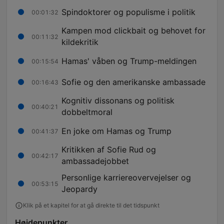
Spindoktorer og populisme i politik
00:01:32
Kampen mod clickbait og behovet for
00:11:32
kildekritik
Hamas' våben og Trump-meldingen
00:15:54
Sofie og den amerikanske ambassade
00:16:43
Kognitiv dissonans og politisk
00:40:21
dobbeltmoral
En joke om Hamas og Trump
00:41:37
Kritikken af Sofie Rud og
00:42:17
ambassadejobbet
Personlige karriereovervejelser og
00:53:15
Jeopardy
Klik på et kapitel for at gå direkte til det tidspunkt
Højdepunkter