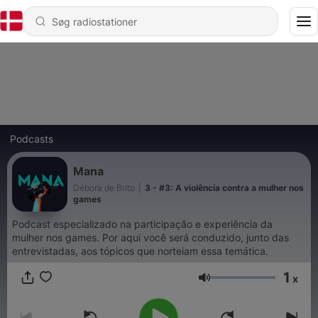
Podcasts
Mana
Débora de Brito
|
3 - #3: A violência contra a mulher nos
games
Podcast especializado na participação e experiência da
mulher nos games. Por aqui você será conduzido, junto das
entrevistadas, aos tópicos que norteiam essa temática.
1
x
Lydstyrke