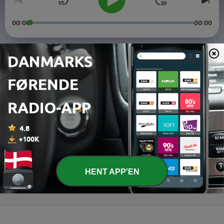
00:00
00:00
Episoder
-
3
#3: A violência contra a mulher nos games
10 mar. 2021
-
2
#2: Quem desenvolve e quem consome jogos
eletrônicos
10 mar. 2021
-
1
#1: A mulher na ilustração e nos games
10 mar. 2021
HENT APP'EN