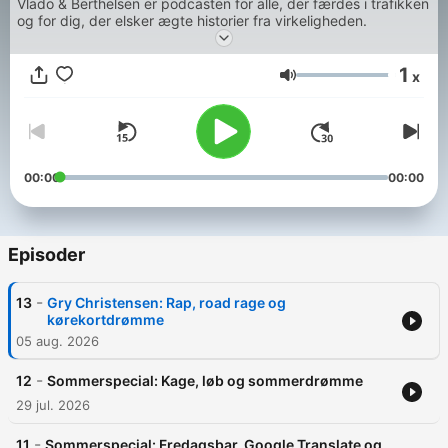
Vlado & Berthelsen er podcasten for alle, der færdes i trafikken
og for dig, der elsker ægte historier fra virkeligheden.
1
x
Lydstyrke
00:00
00:00
Episoder
-
13
Gry Christensen: Rap, road rage og
kørekortdrømme
05 aug. 2026
-
12
Sommerspecial: Kage, løb og sommerdrømme
29 jul. 2026
-
11
Sommerspecial: Fredagsbar, Google Translate og