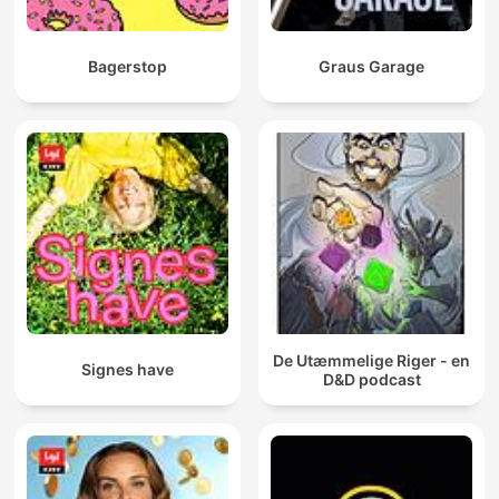
Bagerstop
Graus Garage
De Utæmmelige Riger - en
Signes have
D&D podcast