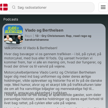
Podcasts
Vlado og Berthelsen
Rayo
|
13 - Gry Christensen: Rap, road rage og
kørekortdrømme
Velkommen til Vlado & Berthelsen!
Hver dag bevæger vi os gennem trafikken - i bil, på cykel, på
motorcykel, med bus eller til fods. Og uanset hvordan vi
kommer frem, har vi alle en mening om, hvad der fungerer, og
hvad der driver os til vanvid på vejene.
Motorcykelbetjentene Vlado Lentz og Christian Berthelsen
tager dig med ind bag uniformen og deler deres ærlige
holdninger, vilde oplevelser og historier fra et liv på de danske
veje. Med humor, alvor og et skarpt blik på trafikkulturen taler
de om alt fra vanvittige biljagter og menneskelige fejl til
respekt, ansvar og sikkerhed i trafikken.
I hver episode får de besøg af spændende gæster, som deler
personlige historier, stærke holdninger og deres eget forhold til
livet bag rattet, på cyklen eller ude på vejene.