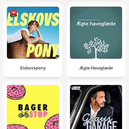
Elskovspony
Ægte Haveglæde