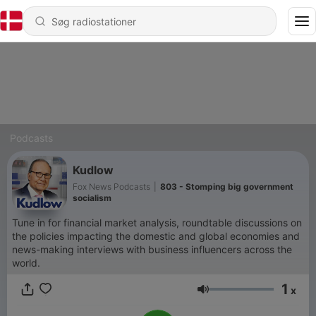
Podcasts
Kudlow
Fox News Podcasts
|
803 - Stomping big government
socialism
Tune in for financial market analysis, roundtable discussions on
the policies impacting the domestic and global economies and
news-making interviews with business influencers across the
world.
1
x
Lydstyrke