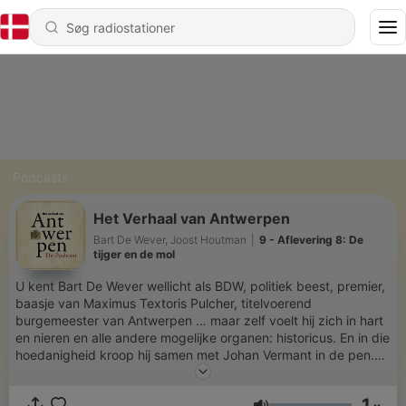
Podcasts
Het Verhaal van Antwerpen
Bart De Wever, Joost Houtman
|
9 - Aflevering 8: De
tijger en de mol
U kent Bart De Wever wellicht als BDW, politiek beest, premier,
baasje van Maximus Textoris Pulcher, titelvoerend
burgemeester van Antwerpen … maar zelf voelt hij zich in hart
en nieren en alle andere mogelijke organen: historicus. En in die
hoedanigheid kroop hij samen met Johan Vermant in de pen.
Dat resulteerde in het boek ‘Het Verhaal van Antwerpen’
uitgegeven bij Pelckmans. Naast al dat historisch leeslekkers is
1