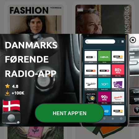
Fashion Neurosis with
PORTRÆT med Tore Leifer
Bella Freud
- Frederiksborg
HENT APP'EN